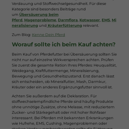
Verdauung und Stoffwechselgesundheit. Für diese
Kategorie sind besonders Beiträge rund
um
Übersäuerung beim
Pferd
,
Magenprobleme
,
Darmflora
,
Kotwasser
,
EMS
,
Mi
neralisierung
und
Kräuterfütterung
relevant.
Zum Blog:
Kenne Dein Pferd
Worauf sollte ich beim Kauf achten?
Beim Kauf von Pferdefutter bei Übersäuerung sollten Sie
nicht nur auf einzelne Wirkversprechen achten. Prüfen
Sie zuerst die gesamte Ration Ihres Pferdes: Heuqualität,
Weidegang, Kraftfuttermenge, Mineralisierung,
Bewegung und Gesundheitszustand. Erst danach lässt
sich entscheiden, ob Mineralfutter, Mash, Darmkur,
Kräuter oder ein anderes Ergänzungsfutter sinnvoll ist.
Achten Sie außerdem auf die Deklaration. Für
stoffwechselempfindliche Pferde sind häufig Produkte
ohne unnötige Zusätze, ohne Melasse, mit reduziertem
Zucker- und Stärkegehalt oder mit hoher Rohfaser
interessant. Bei Pferden mit bekannten Erkrankungen
wie Hufrehe, EMS, Cushing, Magenproblemen oder
starken Verdauungsbeschwerden sollte die Fütterung