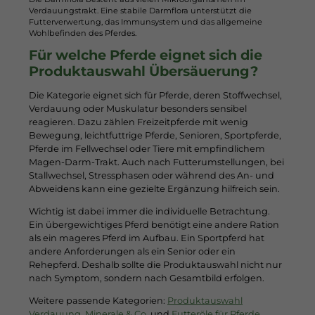
Verdauungstrakt. Eine stabile Darmflora unterstützt die
Futterverwertung, das Immunsystem und das allgemeine
Wohlbefinden des Pferdes.
Für welche Pferde eignet sich die
Produktauswahl Übersäuerung?
Die Kategorie eignet sich für Pferde, deren Stoffwechsel,
Verdauung oder Muskulatur besonders sensibel
reagieren. Dazu zählen Freizeitpferde mit wenig
Bewegung, leichtfuttrige Pferde, Senioren, Sportpferde,
Pferde im Fellwechsel oder Tiere mit empfindlichem
Magen-Darm-Trakt. Auch nach Futterumstellungen, bei
Stallwechsel, Stressphasen oder während des An- und
Abweidens kann eine gezielte Ergänzung hilfreich sein.
Wichtig ist dabei immer die individuelle Betrachtung.
Ein übergewichtiges Pferd benötigt eine andere Ration
als ein mageres Pferd im Aufbau. Ein Sportpferd hat
andere Anforderungen als ein Senior oder ein
Rehepferd. Deshalb sollte die Produktauswahl nicht nur
nach Symptom, sondern nach Gesamtbild erfolgen.
Weitere passende Kategorien:
Produktauswahl
Verdauung
,
Minerale & Co.
und
Futteröle für Pferde
.