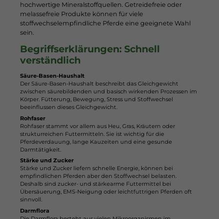
hochwertige Mineralstoffquellen. Getreidefreie oder
melassefreie Produkte können für viele
stoffwechselempfindliche Pferde eine geeignete Wahl
sein.
Begriffserklärungen: Schnell
verständlich
Säure-Basen-Haushalt
Der Säure-Basen-Haushalt beschreibt das Gleichgewicht
zwischen säurebildenden und basisch wirkenden Prozessen im
Körper. Fütterung, Bewegung, Stress und Stoffwechsel
beeinflussen dieses Gleichgewicht.
Rohfaser
Rohfaser stammt vor allem aus Heu, Gras, Kräutern oder
strukturreichen Futtermitteln. Sie ist wichtig für die
Pferdeverdauung, lange Kauzeiten und eine gesunde
Darmtätigkeit.
Stärke und Zucker
Stärke und Zucker liefern schnelle Energie, können bei
empfindlichen Pferden aber den Stoffwechsel belasten.
Deshalb sind zucker- und stärkearme Futtermittel bei
Übersäuerung, EMS-Neigung oder leichtfuttrigen Pferden oft
sinnvoll.
Darmflora
Die Darmflora besteht aus vielen Mikroorganismen im