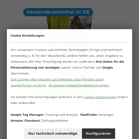
Versandkostenfrei in DE
Cookie Einstellungen:
Wir verwenden Cookies und ähnliche Technologien. Einige sind technisch
notwendig (z. B. für den Warenkorb), andere helfen uns, unser Angebot zu
verbessern. Mit Ihrer Einwilligung dürfen wir außerdem
Ihre Daten für die
Personalisierung von Anzeigen
nutzen und an Partner wie
Google
übermitteln.
Wie Google Informationen von Websites nutzt (Partner-Sites)
·
Google Privacy & Terms
·
Zu unseren Datenschutzbestimmungen
Sie können Ihre Einwilligungen jederzeit in den
Cookie-Einstellungen
ändern
St.Hippolyt - RiceLein Pellets -
oder widerrufen.
getreidefreie Energie für
schwerfuttrige Pferde -
Google Tag Manager:
Tracking und Analyse ·
DooFinder:
Sonstiges ·
unmineralisiert
Amazon Checkout:
Zahlungsanbieter
Nur technisch notwendige
Konfigurieren
25 Kilogramm
(1,70 €* / 1 Kilogramm)