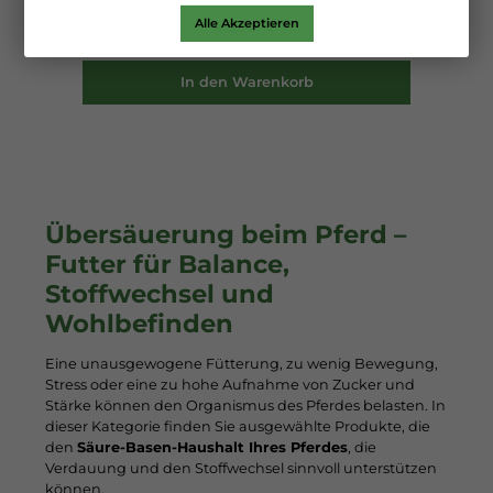
Alle Akzeptieren
42,50 €*
In den Warenkorb
Übersäuerung beim Pferd –
Futter für Balance,
Stoffwechsel und
Wohlbefinden
Eine unausgewogene Fütterung, zu wenig Bewegung,
Stress oder eine zu hohe Aufnahme von Zucker und
Stärke können den Organismus des Pferdes belasten. In
dieser Kategorie finden Sie ausgewählte Produkte, die
den
Säure-Basen-Haushalt Ihres Pferdes
, die
Verdauung und den Stoffwechsel sinnvoll unterstützen
können.