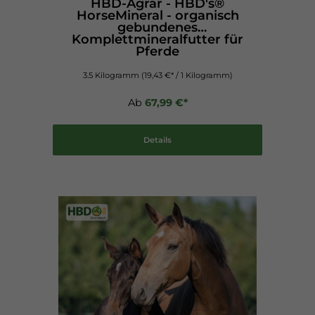
HBD-Agrar - HBD's®
HorseMineral - organisch
gebundenes
Komplettmineralfutter für
Pferde
3.5 Kilogramm
(19,43 €* / 1 Kilogramm)
Ab
67,99 €*
Details