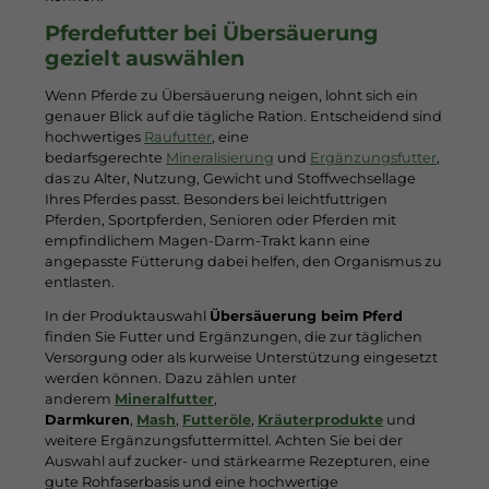
Pferdefutter bei Übersäuerung
gezielt auswählen
Wenn Pferde zu Übersäuerung neigen, lohnt sich ein
genauer Blick auf die tägliche Ration. Entscheidend sind
hochwertiges
Raufutter
, eine
bedarfsgerechte
Mineralisierung
und
Ergänzungsfutter
,
das zu Alter, Nutzung, Gewicht und Stoffwechsellage
Ihres Pferdes passt. Besonders bei leichtfuttrigen
Pferden, Sportpferden, Senioren oder Pferden mit
empfindlichem Magen-Darm-Trakt kann eine
angepasste Fütterung dabei helfen, den Organismus zu
entlasten.
In der Produktauswahl
Übersäuerung beim Pferd
finden Sie Futter und Ergänzungen, die zur täglichen
Versorgung oder als kurweise Unterstützung eingesetzt
werden können. Dazu zählen unter
anderem
Mineralfutter
,
Darmkuren
,
Mash
,
Futteröle
,
Kräuterprodukte
und
weitere Ergänzungsfuttermittel. Achten Sie bei der
Auswahl auf zucker- und stärkearme Rezepturen, eine
gute Rohfaserbasis und eine hochwertige