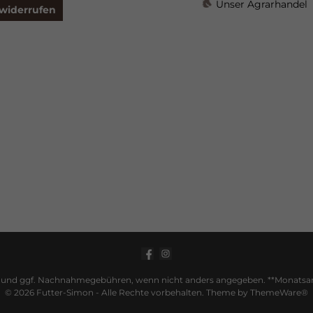
Unser Agrarhandel
 widerrufen
und ggf. Nachnahmegebühren, wenn nicht anders angegeben. **Monatsangeb
© 2026 Futter-Simon - Alle Rechte vorbehalten. Theme by
ThemeWare®