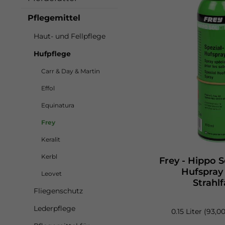
Pflegemittel
Haut- und Fellpflege
Hufpflege
Carr & Day & Martin
Effol
Equinatura
Frey
Keralit
Kerbl
Frey - Hippo So
Hufspray gege
Leovet
Strahlf
Fliegenschutz
Lederpflege
0.15 Liter
(93,00