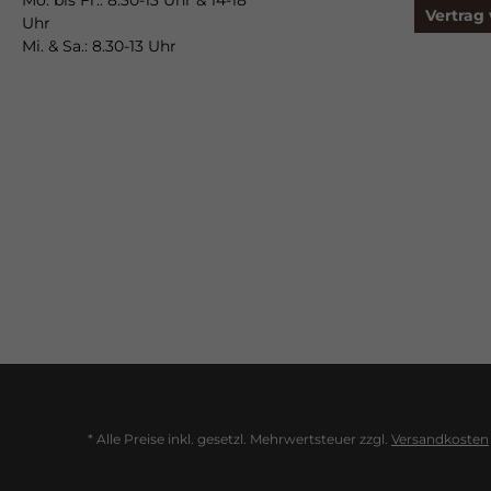
Mo. bis Fr.: 8.30-13 Uhr & 14-18
Vertrag
Uhr
Mi. & Sa.: 8.30-13 Uhr
* Alle Preise inkl. gesetzl. Mehrwertsteuer zzgl.
Versandkosten