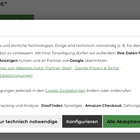
 €*
renkorb
und ähnliche Technologien. Einige sind technisch notwendig (z. B. für de
bot zu verbessern. Mit Ihrer Einwilligung dürfen wir außerdem
Ihre Daten f
 Anzeigen
nutzen und an Partner wie
Google
übermitteln.
en von Websites nutzt (Partner-Sites)
·
Google Privacy & Terms
·
utzbestimmungen
igungen jederzeit in den
Cookie-Einstellungen
ändern oder widerrufen.
racking und Analyse ·
DooFinder:
Sonstiges ·
Amazon Checkout:
Zahlungs
ur technisch notwendige
Konfigurieren
Alle Akzeptier