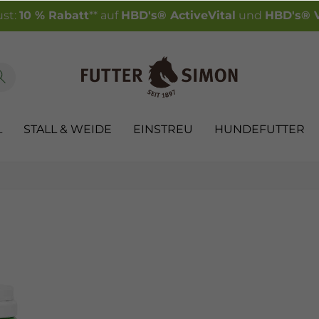
st:
10 % Rabatt
** auf
HBD's® ActiveVital
und
HBD's® V
L
STALL & WEIDE
EINSTREU
HUNDEFUTTER