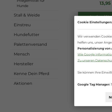
Pflegemittel für
13,95
Hunde
Stall & Weide
In den Wa
Cookie Einstellungen:
Einstreu
Hundefutter
Wir verwenden Cookies 
helfen uns, unser Ange
Palettenversand
Personalisierung von
Mensch
Wie Google Information
Zu unseren Datensch
Hersteller
Sie können Ihre Einwill
Kenne Dein Pferd
Aktionen
Google Tag Manager:
T
N