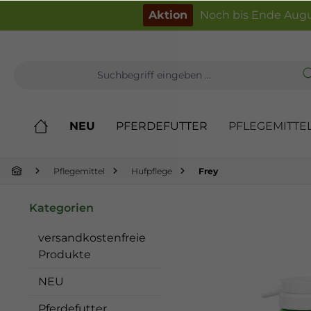
inhalt springen
Aktion
Noch bis Ende Augu
NEU
PFERDEFUTTER
PFLEGEMITTE
Pflegemittel
Hufpflege
Frey
Kategorien
versandkostenfreie
Produkte
NEU
Pferdefutter