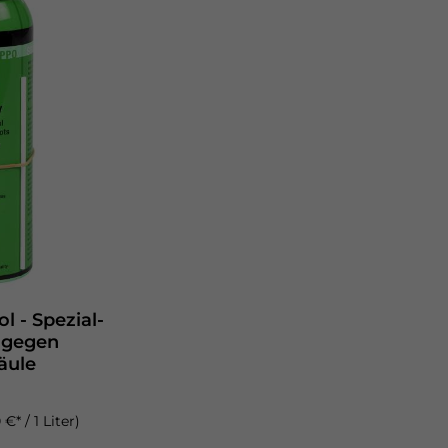
l - Spezial-
n
äule
 €* / 1 Liter)