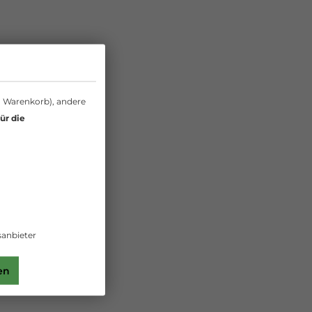
n Warenkorb), andere
ür die
anbieter
en