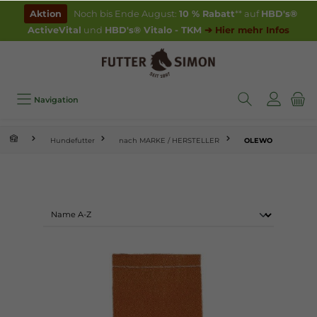
inhalt springen
Aktion
Noch bis Ende August:
10 % Rabatt
** auf
HBD's®
ActiveVital
und
HBD's® Vitalo - TKM
➔ Hier mehr Infos
Navigation
Hundefutter
nach MARKE / HERSTELLER
OLEWO