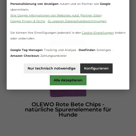
Personalisierung von Anzeigen
nutzen und an Partner wie
Google
übermitteln.
Wie Google Informationen von Websites nutzt (Partner-Sites)
·
Google Privacy & Terms
·
Zu unseren Datenschutzbestimmungen
Sie können Ihre Einwilligungen jederzeit in den
Cookie-Einstellungen
ändern
oder widerrufen.
Google Tag Manager:
Tracking und Analyse ·
DooFinder:
Sonstiges ·
Amazon Checkout:
Zahlungsanbieter
Nur technisch notwendige
Konfigurieren
Alle Akzeptieren
OLEWO Rote Bete Chips -
natürliche Spurenelemente für
Hunde