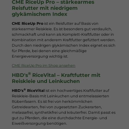
CME RiceUp Pro – stärkearmes
Reisfutter mit niedrigem
glykämischem Index
CME RiceUp Pro
ist ein Reisfutter auf Basis von
stärkearmer Reiskleie. Es ist besonders gut verdaulich,
schmackhaft und kann als Komplett-Kraftfutter oder in
Kombination mit anderem Kraftfutter gefüttert werden.
Durch den niedrigen glykämischen Index eignet es sich
für Pferde, bei denen eine gleichmäßige
Energieversorgung wichtig ist.
CME RiceUp Pro im Shop ansehen
®
HBD's
RiceVital – Kraftfutter mit
Reiskleie und Leinkuchen
®
HBD's
RiceVital
ist ein hochwertiges Kraftfutter auf
Reiskleie-Basis mit Leinkuchen und entmelassierten
Rübenfasern. Es ist frei von herkömmlichen
Getreidearten, frei von zugesetzten Zuckerarten,
melassefrei, synthetikfrei und kräuterfrei. Damit passt es
gut zu Pferden, die eine durchdachte Energie- und
Eiweißversorgung benötigen.