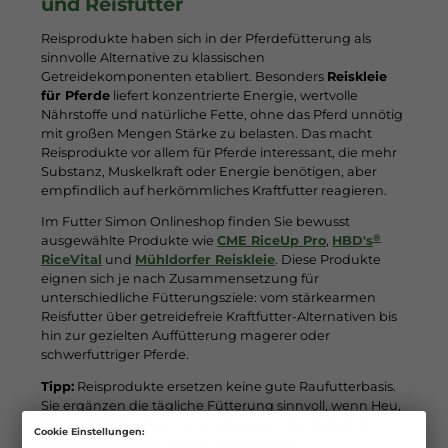
und Reisfutter
Reisprodukte haben sich in der Pferdefütterung als
sinnvolle Alternative zu klassischen
Getreidekomponenten etabliert. Besonders
Reiskleie
für Pferde
liefert konzentrierte Energie, wertvolle
Nährstoffe und natürliche Fette, ohne das Pferd unnötig
mit großen Mengen Stärke zu belasten. Das macht
Reisprodukte vor allem für Pferde interessant, die mehr
Substanz, Muskelkraft oder Energie benötigen, aber
empfindlich auf herkömmliches Kraftfutter reagieren.
Im Futter Simon Onlineshop finden Sie bewusst
®
ausgewählte Produkte wie
CME RiceUp Pro
,
HBD's
RiceVital
und
Mühldorfer Reiskleie
. Diese Produkte
eignen sich je nach Zusammensetzung für
unterschiedliche Fütterungsziele: vom stärkearmen
Reisfutter über getreidefreie Kraftfutter-Alternativen bis
hin zur gezielten Auffütterung magerer oder
schwerfuttriger Pferde.
Tipp:
Reisprodukte ersetzen keine gute Raufutterbasis.
Sie ergänzen die tägliche Fütterung sinnvoll, wenn Heu,
Mineralstoffversorgung und Bewegungsprogramm
Cookie Einstellungen:
bereits zum Bedarf Ihres Pferdes passen.