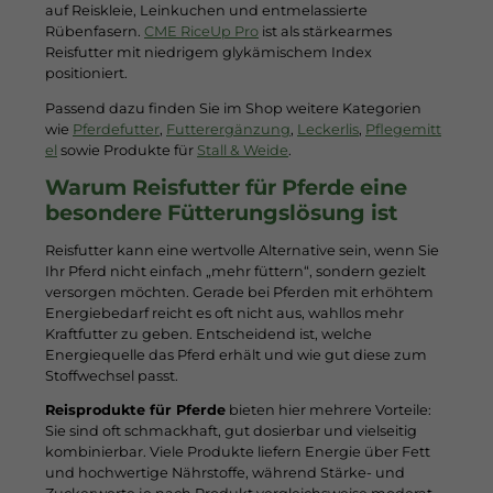
auf Reiskleie, Leinkuchen und entmelassierte
Rübenfasern.
CME RiceUp Pro
ist als stärkearmes
Reisfutter mit niedrigem glykämischem Index
positioniert.
Passend dazu finden Sie im Shop weitere Kategorien
wie
Pferdefutter
,
Futterergänzung
,
Leckerlis
,
Pflegemitt
el
sowie Produkte für
Stall & Weide
.
Warum Reisfutter für Pferde eine
besondere Fütterungslösung ist
Reisfutter kann eine wertvolle Alternative sein, wenn Sie
Ihr Pferd nicht einfach „mehr füttern“, sondern gezielt
versorgen möchten. Gerade bei Pferden mit erhöhtem
Energiebedarf reicht es oft nicht aus, wahllos mehr
Kraftfutter zu geben. Entscheidend ist, welche
Energiequelle das Pferd erhält und wie gut diese zum
Stoffwechsel passt.
Reisprodukte für Pferde
bieten hier mehrere Vorteile:
Sie sind oft schmackhaft, gut dosierbar und vielseitig
kombinierbar. Viele Produkte liefern Energie über Fett
und hochwertige Nährstoffe, während Stärke- und