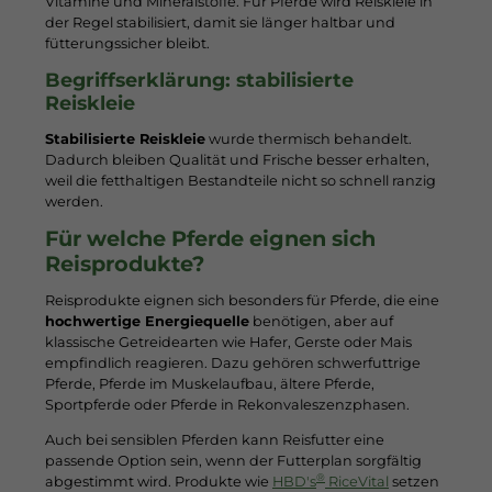
Vitamine und Mineralstoffe. Für Pferde wird Reiskleie in
der Regel stabilisiert, damit sie länger haltbar und
fütterungssicher bleibt.
Begriffserklärung: stabilisierte
Reiskleie
Stabilisierte Reiskleie
wurde thermisch behandelt.
Dadurch bleiben Qualität und Frische besser erhalten,
weil die fetthaltigen Bestandteile nicht so schnell ranzig
werden.
Für welche Pferde eignen sich
Reisprodukte?
Reisprodukte eignen sich besonders für Pferde, die eine
hochwertige Energiequelle
benötigen, aber auf
klassische Getreidearten wie Hafer, Gerste oder Mais
empfindlich reagieren. Dazu gehören schwerfuttrige
Pferde, Pferde im Muskelaufbau, ältere Pferde,
Sportpferde oder Pferde in Rekonvaleszenzphasen.
Auch bei sensiblen Pferden kann Reisfutter eine
passende Option sein, wenn der Futterplan sorgfältig
®
abgestimmt wird. Produkte wie
HBD's
RiceVital
setzen