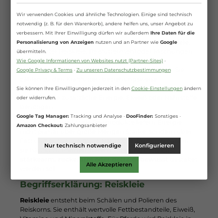
Was sind Reisprodukte in der
Wir verwenden Cookies und ähnliche Technologien. Einige sind technisch
Pferdefütterung?
notwendig (z. B. für den Warenkorb), andere helfen uns, unser Angebot zu
verbessern. Mit Ihrer Einwilligung dürfen wir außerdem
Ihre Daten für die
Reisprodukte für Pferde bestehen meist aus
Reiskleie
,
Personalisierung von Anzeigen
nutzen und an Partner wie
Google
stabilisierter Reiskleie, Reisfuttermehl oder Mischungen
übermitteln.
mit weiteren hochwertigen Komponenten wie
Wie Google Informationen von Websites nutzt (Partner-Sites)
·
Leinkuchen, Rübenfasern oder natürlichen Ölen. Sie
Google Privacy & Terms
·
Zu unseren Datenschutzbestimmungen
zählen zu den Kraftfutter- beziehungsweise
Ergänzungsfuttermitteln und werden gezielt eingesetzt,
Sie können Ihre Einwilligungen jederzeit in den
Cookie-Einstellungen
ändern
wenn Pferde zusätzliche Energie, Eiweiß oder Nährstoffe
oder widerrufen.
benötigen.
Google Tag Manager:
Tracking und Analyse ·
DooFinder:
Sonstiges ·
Der große Vorteil: Viele Reisprodukte liefern Energie
Amazon Checkout:
Zahlungsanbieter
nicht primär über große Mengen Stärke, sondern über
Fett und gut verwertbare Nährstoffe. Dadurch passen
Nur technisch notwendige
Konfigurieren
sie häufig zu Pferden, deren Fütterung möglichst
stärkearm, zuckerarm oder getreidebewusst
gestaltet
Alle Akzeptieren
werden soll.
Begriffserklärung: Reiskleie
Reiskleie
entsteht beim Schälen und Polieren des
Reiskorns. Sie enthält wertvolle Fettbestandteile, Eiweiß,