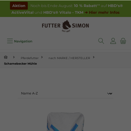
inhalt springen
Aktion
Noch bis Ende August:
10 % Rabatt
** auf
HBD's®
ActiveVital
und
HBD's® Vitalo - TKM
➔ Hier mehr Infos
Navigation
Pferdefutter
nach MARKE / HERSTELLER
Scharnebecker Mühle