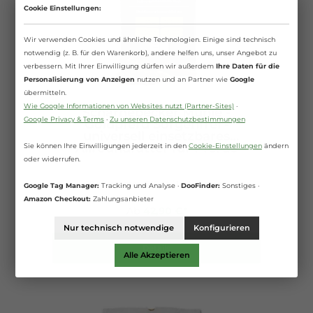
Cookie Einstellungen:
Wir verwenden Cookies und ähnliche Technologien. Einige sind technisch
notwendig (z. B. für den Warenkorb), andere helfen uns, unser Angebot zu
verbessern. Mit Ihrer Einwilligung dürfen wir außerdem
Ihre Daten für die
Personalisierung von Anzeigen
nutzen und an Partner wie
Google
übermitteln.
Wie Google Informationen von Websites nutzt (Partner-Sites)
·
Scharnebecker Mühle -
Google Privacy & Terms
·
Zu unseren Datenschutzbestimmungen
Goldpferd Sorgenfrei -
universell einsetzbares
Allroundfutter für Pferde
Sie können Ihre Einwilligungen jederzeit in den
Cookie-Einstellungen
ändern
oder widerrufen.
20 Kilogramm
(2,15 €* / 1 Kilogramm)
Google Tag Manager:
Tracking und Analyse ·
DooFinder:
Sonstiges ·
Amazon Checkout:
Zahlungsanbieter
Ab
42,90 €*
Nur technisch notwendige
Konfigurieren
Details
Alle Akzeptieren