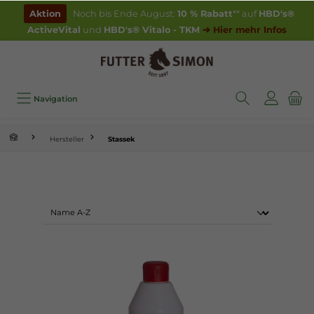
inhalt springen
Aktion
Noch bis Ende August:
10 % Rabatt
** auf
HBD's®
ActiveVital
und
HBD's® Vitalo - TKM
➔ Hier mehr Infos
Navigation
Hersteller
Stassek