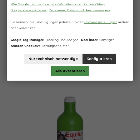
Stassek - Equifix® - Sattelseife -
Wie Google Informationen von Websites nutzt (Partner-Sites)
·
milde, hochwirksame
Google Privacy & Terms
·
Zu unseren Datenschutzbestimmungen
Lederseife
Sie können Ihre Einwilligungen jederzeit in den
Cookie-Einstellungen
ändern
oder widerrufen.
0.4 Liter
(33,88 €* / 1 Liter)
Google Tag Manager:
Tracking und Analyse ·
DooFinder:
Sonstiges ·
Amazon Checkout:
Zahlungsanbieter
13,55 €*
Nur technisch notwendige
Konfigurieren
Details
Alle Akzeptieren