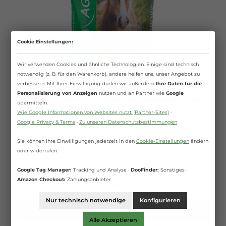
Cookie Einstellungen:
Wir verwenden Cookies und ähnliche Technologien. Einige sind technisch
notwendig (z. B. für den Warenkorb), andere helfen uns, unser Angebot zu
verbessern. Mit Ihrer Einwilligung dürfen wir außerdem
Ihre Daten für die
Personalisierung von Anzeigen
nutzen und an Partner wie
Google
Agrobs - AlpenGrün Mash - Getreidefreies Mash
übermitteln.
ohne künstliche Zusatzstoffe
Wie Google Informationen von Websites nutzt (Partner-Sites)
·
Google Privacy & Terms
·
Zu unseren Datenschutzbestimmungen
Das erste Mash ohne Getreide! Die Futtermittelbranche bietet
Sie können Ihre Einwilligungen jederzeit in den
Cookie-Einstellungen
ändern
dem Pferdehalter ein breites Angebot an Mash-Produkten als
Zusatz zum vorhandenen Pferdefutter. Diese sind
oder widerrufen.
vom Grundgedanken alle ähnlich konzipiert: kleiehaltig und
15 Kilogramm
(2,13 €* / 1 Kilogramm)
nicht zur täglichen Fütterung geeignet. Agrobs bietet nun eine
Google Tag Manager:
Tracking und Analyse ·
DooFinder:
Sonstiges ·
völlig neue Form von Mash an, welches in seiner
Zusammensetzung einzigartig ist. Die Basis von AlpenGrün Mash
Amazon Checkout:
Zahlungsanbieter
Ab
16,20 €*
bilden Prenatura-Fasern, welche vorwiegend aus Blättern und
Samen warmluftgetrockneter Gräser und Wiesenkräuter
Nur technisch notwendige
Konfigurieren
bestehen. Diese zeichnen sich durch einen erheblichen Gehalt an
natürlichen Vitalstoffen wie z.B. Spurenelementen, Vitaminen
Details
und sekundären Pflanzenstoffen aus. Zudem liefern die
Alle Akzeptieren
Prenatura-Fasern dem Pferd wichtige hochverdauliche Rohfaser,