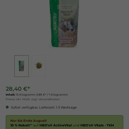
28,40 €*
Inhalt:
15 Kilogramm
(1,89 €* / 1 Kilogramm)
Preise inkl. MwSt. zzgl. Versandkosten
Sofort verfügbar, Lieferzeit: 1-3 Werktage
Nur bis Ende August!
10 % Rabatt
** auf
HBD's® ActiveVital
und
HBD's® Vitalo - TKM