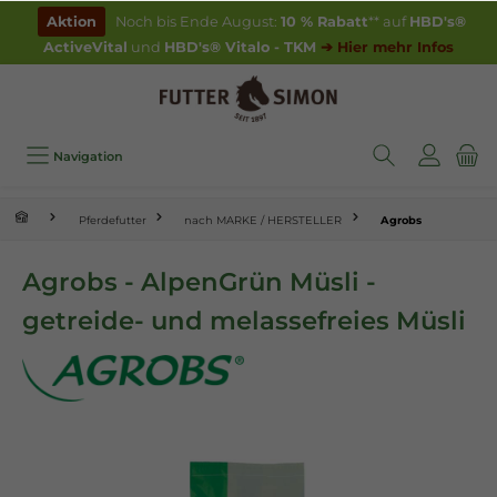
inhalt springen
Aktion
Noch bis Ende August:
10 % Rabatt
** auf
HBD's®
ActiveVital
und
HBD's® Vitalo - TKM
➔ Hier mehr Infos
Navigation
Pferdefutter
nach MARKE / HERSTELLER
Agrobs
Agrobs - AlpenGrün Müsli -
getreide- und melassefreies Müsli