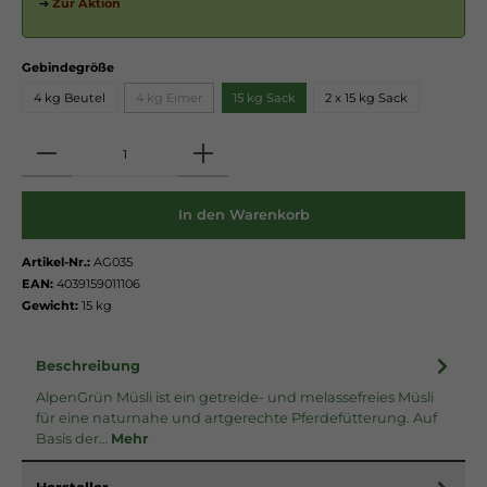
➔
Zur Aktion
Gebindegröße
4 kg Beutel
4 kg Eimer
15 kg Sack
2 x 15 kg Sack
Anzahl
In den Warenkorb
Artikel-Nr.:
AG035
EAN:
4039159011106
Gewicht:
15 kg
Beschreibung
AlpenGrün Müsli ist ein getreide- und melassefreies Müsli
für eine naturnahe und artgerechte Pferdefütterung. Auf
Basis der…
Mehr