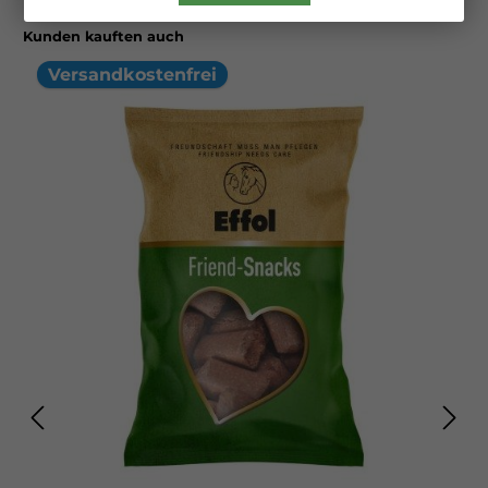
die vor allem durch deren prebiotische Eigenschaften aktiv die
Darmgesundheit und das Wachstum nützlicher Darmbakterien
Kunden kauften auch
fördern. Die Anzahl der Fäulinsbakterien sowie Gasbildner im
Dickdarm werden dadurch reduziert. Leinsamengranulat und
Flohsamen liefern einen hohen Gehalt an Schleimstoffen. Diese
Versandkostenfrei
überziehen die Magen- und Darmschleimhaut mit einem
schützenden Film und helfen so nach Krankheit,
Medikamentengabe, Wurmkur oder Stress der Gesunderhaltung
einer intakten bzw. Regeneration der gereizten Schleimhaut. Die
zudem enthaltenen ungesättigten Fettsäuren wirken sich positiv
auf die Haut- und Fellbeschaffenheit aus. Schonend getrocknete
Rote Beete, Karotte, Apfel und Pastinake machen AlpenGrün
Mash besonders schmackhaft. So wird es auch ohne den Zusatz
von Melasse, selbst von wählerischen Pferden, sehr gerne
gefressen. Ferner enthält AlpenGrün Mash dadurch natürliche
Vitalstoffe wie z.B. sekundäre Pflanzenstoffe, Vitamine und
Mineralstoffe sowie reichlich hoch verdauliche Pektine, welche
wiederum einer gesunden Darmflora zu Gute kommen.
Getrocknete Hagebuttenschalen sind bekannt für Ihren hohen
Gehalt an Vitamin C, welches vor allem der Stärkung des
Immunsystems zugutekommt. Die verdauungsfördernde
Wirkung von Fenchel und Kümmel runden AlpenGrün Mash ab.
Durch den bewussten Verzicht auf Getreide, Kleie und Melasse
eignet sich AlpenGrün Mash auch für stoffwechselempfindliche
Pferde und ist für die tägliche Fütterung als Kur (z.B. nach Kolik
oder im Fellwechsel) bestens geeignet!Eigenschaften: frei von
Getreide und Kleie rohfaserreich verdauungsfördernd prebiotisch
reich an darmpflegenden Schleimstoffen vitalstoffreich sehr
schmackhaft melassefrei optimales Ca:P-Verhältnis von 2:1 schnell
und einfach zuzubereiten kostengünstig durch hohe Ergiebigkeit
Einsatzbereich: bei stoffwechselempfindlichen Pferden (Hufrehe,
EMS, PSSM, Cushing, KPU) vor und während des Fellwechsels bei