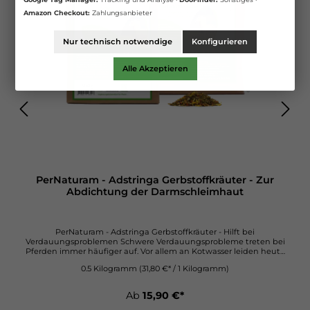
Amazon Checkout:
Zahlungsanbieter
Nur technisch notwendige
Konfigurieren
Alle Akzeptieren
PerNaturam - Adstringa Gerbstoffkräuter - Zur
Abdichtung der Darmschleimhaut
PerNaturam - Adstringa Gerbstoffkräuter - Hilft bei
Verdauungsproblemen Schwere Verdauungsprobleme treten bei
Pferden immer häufiger auf. Vor allem an Kotwasser leiden heute
viele Pferde. Kotwasser weist auf eine durchlässige
0.5 Kilogramm
(31,80 €* / 1 Kilogramm)
Darmschleimhaut hin und auf eine mangelhafte Resorption des
Darmwassers. Immer ist bei Auftreten dieses Problems die
Darmflora erheblich gestört - häufig durch Fruktane, Pilze und
Ab
15,90 €*
Pilzgifte (Endophyten) - und infolge dessen die gesamte
Verdauung.Die in den adstringierenden Kräutern enthaltenen