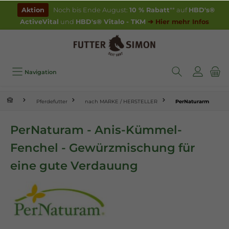
inhalt springen
Aktion
Noch bis Ende August:
10 % Rabatt
** auf
HBD's®
ActiveVital
und
HBD's® Vitalo - TKM
➔ Hier mehr Infos
Navigation
Pferdefutter
nach MARKE / HERSTELLER
PerNaturarm
PerNaturam - Anis-Kümmel-
Fenchel - Gewürzmischung für
eine gute Verdauung