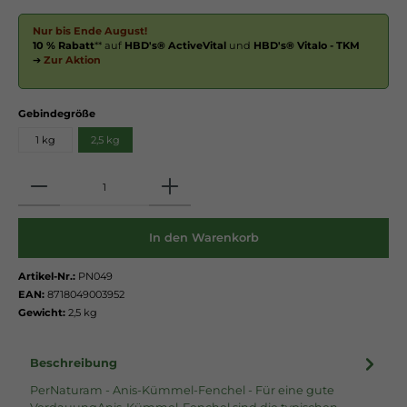
Nur bis Ende August!
10 % Rabatt
** auf
HBD's® ActiveVital
und
HBD's® Vitalo - TKM
➔
Zur Aktion
Gebindegröße
1 kg
2,5 kg
Anzahl
In den Warenkorb
Artikel-Nr.:
PN049
EAN:
8718049003952
Gewicht:
2,5 kg
Beschreibung
PerNaturam - Anis-Kümmel-Fenchel - Für eine gute