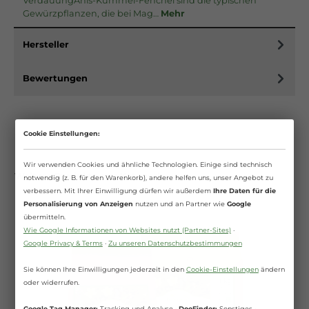
VerdauungAnis-Kümmel-Fenchel sind die typischen
Gewürzpflanzen, die bei Mag…
Mehr
Hersteller
Bewertungen
Cookie Einstellungen:
Wir verwenden Cookies und ähnliche Technologien. Einige sind technisch
Weitere Produkte aus Kategorie
notwendig (z. B. für den Warenkorb), andere helfen uns, unser Angebot zu
verbessern. Mit Ihrer Einwilligung dürfen wir außerdem
Ihre Daten für die
Personalisierung von Anzeigen
nutzen und an Partner wie
Google
übermitteln.
Wie Google Informationen von Websites nutzt (Partner-Sites)
·
Google Privacy & Terms
·
Zu unseren Datenschutzbestimmungen
Sie können Ihre Einwilligungen jederzeit in den
Cookie-Einstellungen
ändern
oder widerrufen.
Google Tag Manager:
Tracking und Analyse ·
DooFinder:
Sonstiges ·