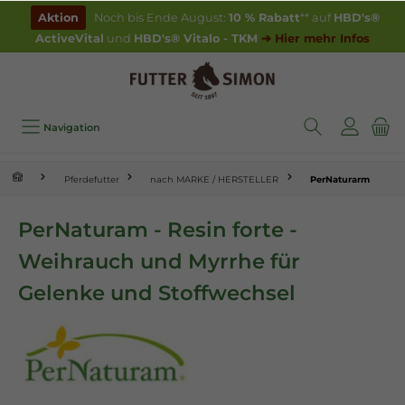
inhalt springen
Aktion
Noch bis Ende August:
10 % Rabatt
** auf
HBD's®
ActiveVital
und
HBD's® Vitalo - TKM
➔ Hier mehr Infos
Navigation
Pferdefutter
nach MARKE / HERSTELLER
PerNaturarm
PerNaturam - Resin forte -
Weihrauch und Myrrhe für
Gelenke und Stoffwechsel