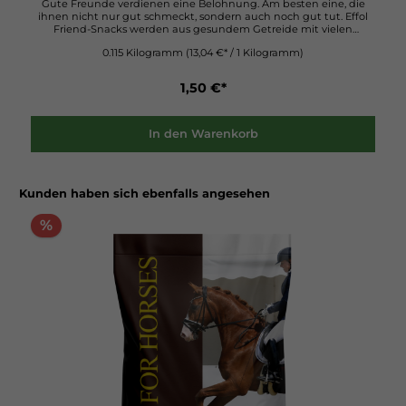
Gute Freunde verdienen eine Belohnung. Am besten eine, die
ihnen nicht nur gut schmeckt, sondern auch noch gut tut. Effol
Friend-Snacks werden aus gesundem Getreide mit vielen
Ballaststoffen, Vitaminen und Mineralien hergestellt. Eine Spur
0.115 Kilogramm
(13,04 €* / 1 Kilogramm)
Rohrzuckermelasse macht sie so schmackhaft.Durch die
gesunden Inhaltsstoffe sind die Friend-Snacks eine natürliche,
gesunde und schöne Art das Pferd zu
1,50 €*
belohnen.Ergänzungsfuttermittel für Pferde und Ponys.
In den Warenkorb
Kunden haben sich ebenfalls angesehen
%