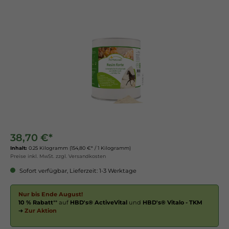
38,70 €*
Inhalt:
0.25 Kilogramm
(154,80 €* / 1 Kilogramm)
Preise inkl. MwSt. zzgl. Versandkosten
Sofort verfügbar, Lieferzeit: 1-3 Werktage
Nur bis Ende August!
10 % Rabatt
** auf
HBD's® ActiveVital
und
HBD's® Vitalo - TKM
➔
Zur Aktion