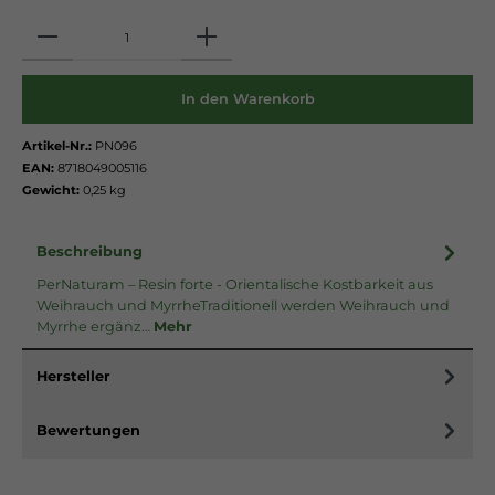
Anzahl
In den Warenkorb
Artikel-Nr.:
PN096
EAN:
8718049005116
Gewicht:
0,25 kg
Beschreibung
PerNaturam – Resin forte - Orientalische Kostbarkeit aus
Weihrauch und MyrrheTraditionell werden Weihrauch und
Myrrhe ergänz…
Mehr
Hersteller
Bewertungen