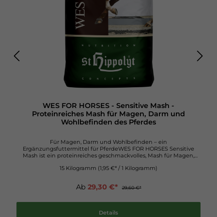
WES FOR HORSES - Sensitive Mash -
Proteinreiches Mash für Magen, Darm und
Wohlbefinden des Pferdes
Für Magen, Darm und Wohlbefinden – ein
Ergänzungsfuttermittel für PferdeWES FOR HORSES Sensitive
Mash ist ein proteinreiches geschmackvolles, Mash für Magen,
Darm & Wohlbefinden und außerdem für magensensible Pferde
15 Kilogramm
(1,95 €* / 1 Kilogramm)
sowie Pferde mit Muskel- & Stoffwechselproblemen sehr gut
geeignet. Flohsamenschalen stimulieren die Darmtätigkeit und
erleichtern die Darmpassage, Leinsamen liefern Schleimstoffe
Ab
29,30 €*
29,60 €*
zum Schutz der Magen-Darmschleimhaut, mit wertvollen
Kräutern (Fenchel, Kamille, Brennnessel und Anis) für die Magen-
Darmgesundheit und ohne Zusatz von Getreide, Soja & Luzerne.
Eigenschaften: geschmackvolles, proteinreiches Mash für Magen,
Details
Darm und Wohlbefinden Stärke-/Zuckergehalt < 10 % mit