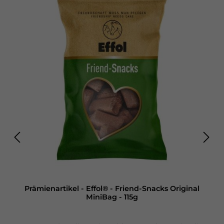
Schafgarbe, Eichenrinde, Vogelknöterich, Origanum,
Gänsefingerkraut, Weißer Andorn, Ringelblume (Calendula)
Inhaltsstoffe: Analytische Bestandteile und GehalteRohprotein 9,5
%, Rohfette 3 %, Rohfaser 28 %, Rohasche 8,6 %
MineralstoffeCalcium 1,58 %, Phosphor 0,19 %, Natrium 0,06%
Prämienartikel - Effol® - Friend-Snacks Original
MiniBag - 115g