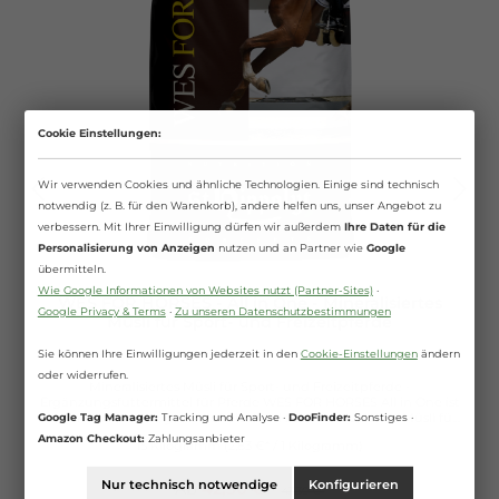
Cookie Einstellungen:
Wir verwenden Cookies und ähnliche Technologien. Einige sind technisch
notwendig (z. B. für den Warenkorb), andere helfen uns, unser Angebot zu
verbessern. Mit Ihrer Einwilligung dürfen wir außerdem
Ihre Daten für die
Personalisierung von Anzeigen
nutzen und an Partner wie
Google
übermitteln.
Wie Google Informationen von Websites nutzt (Partner-Sites)
·
WES FOR HORSES - All in One - Mineralisiertes
Google Privacy & Terms
·
Zu unseren Datenschutzbestimmungen
Müsli für Sport- und Freizeitpferde
Sie können Ihre Einwilligungen jederzeit in den
Cookie-Einstellungen
ändern
oder widerrufen.
Mineralisiertes Müsli für Sport- und Freizeitpferde -
Ergänzungsfuttermittel für Pferde WES FOR HORSES All in One ist
ein mineralisiertes, getreidefreies und zuckerreduziertes Müsli für
Google Tag Manager:
Tracking und Analyse ·
DooFinder:
Sonstiges ·
Sport- und Freizeitpferde für Muskelaufbau und -gesundheit
Amazon Checkout:
Zahlungsanbieter
15 Kilogramm
(2,83 €* / 1 Kilogramm)
durch einen hohen Gehalt an den essentiellen Aminosäuren wie
Lysin, Methionin und Threonin. Eigenschaften: mineralisiertes,
getreidefreies und zuckerreduziertes Müsli für Muskelaufbau und
Nur technisch notwendige
Konfigurieren
Ab
42,50 €*
43,30 €*
-gesundheit hoher Gehalt an den essentiellen Aminosäuren Lysin,