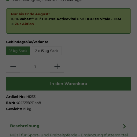
Nur bis Ende August!
10 % Rabatt
** auf
HBD's® ActiveVital
und
HBD's® Vitalo - TKM
➔
Zur Aktion
Gebindegröße/Variante
15 kg Sack
2 x 15 kg Sack
Anzahl
In den Warenkorb
Artikel-Nr.:
HI233
EAN:
4042215091448
Gewicht:
15 kg
Beschreibung
Müsli für Sport- und Freizeitpferde - Ergänzungsfuttermittel