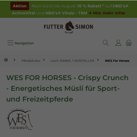
inhalt springen
Aktion
Noch bis Ende August:
10 % Rabatt
** auf
HBD's®
ActiveVital
und
HBD's® Vitalo - TKM
➔ Hier mehr Infos
Navigation
Pferdefutter
nach MARKE / HERSTELLER
WES For Horses
WES FOR HORSES - Crispy Crunch
- Energetisches Müsli für Sport-
und Freizeitpferde