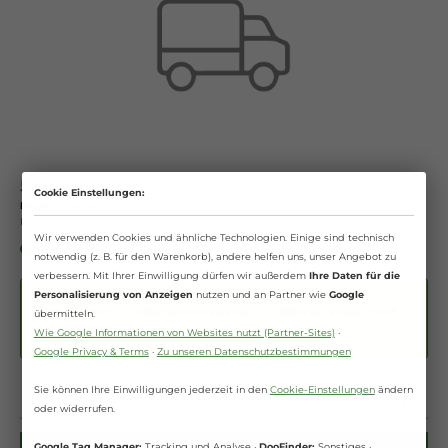
5,99 €*
Cookie Einstellungen:
Inhalt:
1 Paket(e)
Preise inkl. MwSt. zzgl. Versandkosten
Wir verwenden Cookies und ähnliche Technologien. Einige sind technisch
Sofort verfügbar, Lieferzeit: 1-3 Werktage
notwendig (z. B. für den Warenkorb), andere helfen uns, unser Angebot zu
verbessern. Mit Ihrer Einwilligung dürfen wir außerdem
Ihre Daten für die
Nur bis Ende August!
Personalisierung von Anzeigen
nutzen und an Partner wie
Google
10 % Rabatt
** auf
HBD's® ActiveVital
und
HBD's® Vitalo - TKM
übermitteln.
➔
Zur Aktion
Wie Google Informationen von Websites nutzt (Partner-Sites)
·
Google Privacy & Terms
·
Zu unseren Datenschutzbestimmungen
Anzahl
Sie können Ihre Einwilligungen jederzeit in den
Cookie-Einstellungen
ändern
oder widerrufen.
Google Tag Manager:
Tracking und Analyse ·
DooFinder:
Sonstiges ·