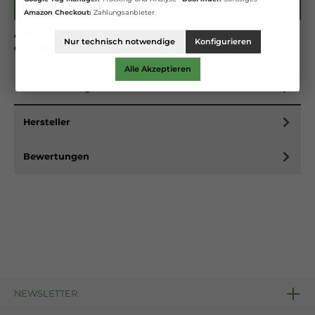
In den Warenkorb
Amazon Checkout:
Zahlungsanbieter
Artikel-Nr.:
SO701
Nur technisch notwendige
Konfigurieren
Gewicht:
1 kg
Alle Akzeptieren
Beschreibung
Hersteller
Bewertungen
NEWSLETTER