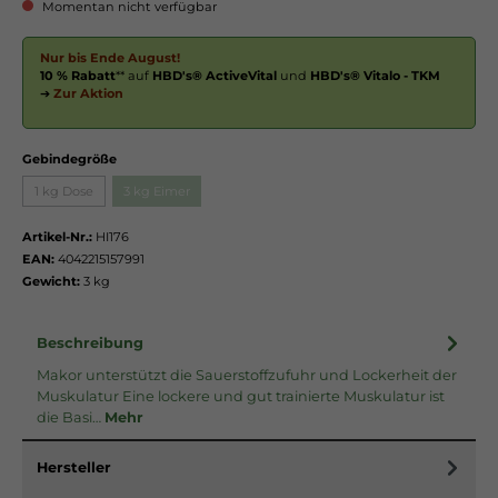
Momentan nicht verfügbar
Nur bis Ende August!
10 % Rabatt
** auf
HBD's® ActiveVital
und
HBD's® Vitalo - TKM
➔
Zur Aktion
Gebindegröße
1 kg Dose
3 kg Eimer
Artikel-Nr.:
HI176
EAN:
4042215157991
Gewicht:
3 kg
Beschreibung
Makor unterstützt die Sauerstoffzufuhr und Lockerheit der
Muskulatur Eine lockere und gut trainierte Muskulatur ist
die Basi…
Mehr
Hersteller