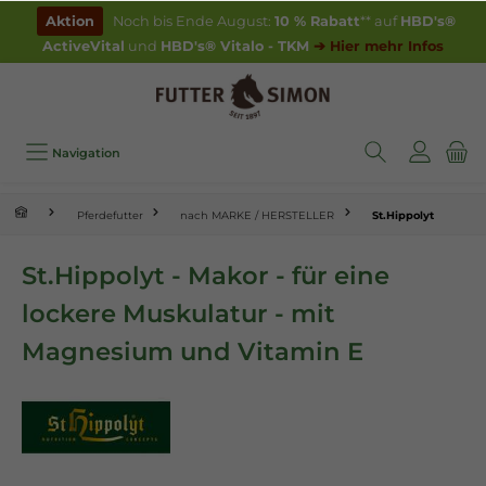
inhalt springen
Aktion
Noch bis Ende August:
10 % Rabatt
** auf
HBD's®
ActiveVital
und
HBD's® Vitalo - TKM
➔ Hier mehr Infos
Navigation
Pferdefutter
nach MARKE / HERSTELLER
St.Hippolyt
St.Hippolyt - Makor - für eine
lockere Muskulatur - mit
Magnesium und Vitamin E