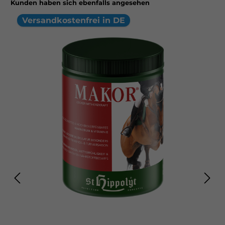
Kunden haben sich ebenfalls angesehen
% Schwarzhafer Getreidemischung für Pferde mit weniger
starkem Nervenkostüm. Fütterungsempfehlung: Als
Ergänzungsfütterung zur üblichen Grundfutterversorgung mit
Versandkostenfrei in DE
Raufutter und/oder Weidegras, sowie Mineralfutter und/oder
Kraftmischfutter empfehlen wir ca. 50-500 g je 100 kg
Körpergewicht und Tag. Die Gesamtfuttermenge sollte auf
mehrere Rationen verteilt angeboten werden.