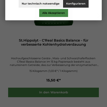
Nur technisch notwendige
Konfigurieren
Alle Akzeptieren
St.Hippolyt - C'Real Basics Balance - für
verbesserte Kohlenhydratverdauung
Hochaufgeschlossene Gerste-, Mais- und Schwarzhaferflocken
C'Real Basics Balance im 15 kg Papiersack besteht aus
naturreinem Getreide, das zur Verbesserung der enzymatischen
Kohlehydratverdauung im Dünndarm beiträgt. Getreide als
15 Kilogramm
(1,03 €* / 1 Kilogramm)
natives Korn ist für die enzymatischen Verdauungsprozesse nur
schwer zugänglich. Stärke ist ein Polysaccharid, dessen Zerlegung
großer Enzymmengen bedarf. C'Real Basic Balance hingegen
15,50 €*
enthält naturreines, hochaufgeschlossenes Getreide. Das Korn
bzw. dessen Stärke wurde hydrothermisch aufgeschlossen, so dass
die Kohlenhydrate hoch verdaubar sind. C'Real Basics Balance,
Dynamic und Maisflocken zeichnen sich durch beste
In den Warenkorb
Getreidequalität und einen hohen Energiegehalt aus. Davon
profitieren vor allem Sportpferde (in Verbindung mit Struktur-
Energetikum) und Zuchtstuten (in Verbindung mit Equilac).
C'Real Basics Balance besteht aus: 60 % Gerste 30 % Maisflocken 10