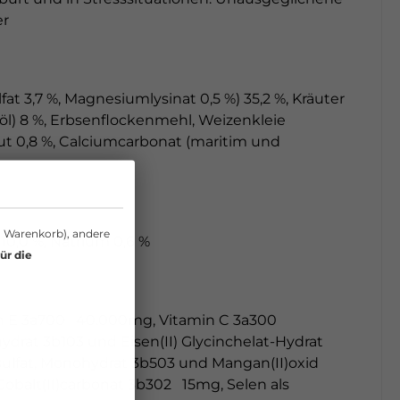
er
,7 %, Magnesiumlysinat 0,5 %) 35,2 %, Kräuter
öl) 8 %, Erbsenflockenmehl, Weizenkleie
aut 0,8 %, Calciumcarbonat (maritim und
n Warenkorb), andere
 10,0 %, Natrium 0,6 %
ür die
min E 3a700 40.000mg, Vitamin C 3a300
drat 3b103 und Eisen(II) Glycinchelat-Hydrat
ulfat, Monohydrat 3b503 und Mangan(II)oxid
Cobalt(II)carbonat 3b302 15mg, Selen als