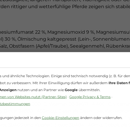
en rittiger und wetterfühlige Pferde zeigen sich stabil
umfumarat 22 %, Magnesiumoxid 9 %, Magnesiumsulfat 3
el) 30 %, Ölmischung kaltgepresst (Lein-, Sonnenblumen
Salz, Obstfasern (Apfel/Traube), Seealgenmehl, Rübenkr
und ähnliche Technologien. Einige sind technisch notwendig (z. B. für de
ohasche 13,2 %, Calcium 1,0 %, Phosphor 0,2 %, Magnesium
bot zu verbessern. Mit Ihrer Einwilligung dürfen wir außerdem
Ihre Daten f
 Anzeigen
nutzen und an Partner wie
Google
übermitteln.
en von Websites nutzt (Partner-Sites)
·
Google Privacy & Terms
·
utzbestimmungen
A 3a672a 40.000 IE, Vitamin D3 3a671 4.400 IE, Vita
iotin 3a880 450mcg, Eisen als Eisen(II)-sulfat-Monohy
igungen jederzeit in den
Cookie-Einstellungen
ändern oder widerrufen.
05 und Zinkoxid 3b603 280mg, Mangan als Mangan(II)-s
drat 3b405 und Kupfer(II)-oxid 3b404 40mg, Cobalt als 