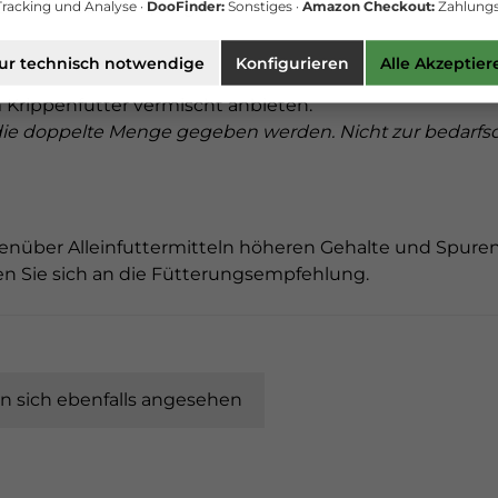
racking und Analyse ·
DooFinder:
Sonstiges ·
Amazon Checkout:
Zahlungs
asserfrei 3b202 1,6mg
ur technisch notwendige
Konfigurieren
Alle Akzeptier
Krippenfutter vermischt anbieten.
die doppelte Menge gegeben werden. Nicht zur bedarfs
enüber Alleinfuttermitteln höheren Gehalte und Spuren
lten Sie sich an die Fütterungsempfehlung.
 sich ebenfalls angesehen