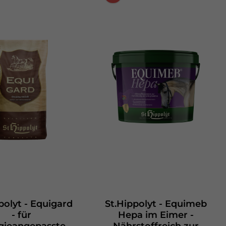
polyt - Equigard
St.Hippolyt - Equimeb
- für
Hepa im Eimer -