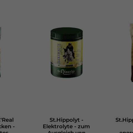
C'Real
St.Hippolyt -
St.Hip
cken -
Elektrolyte - zum