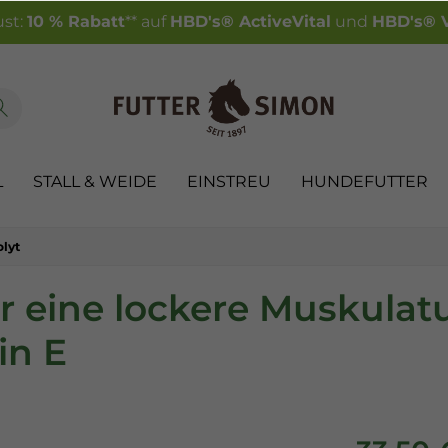
st:
10 % Rabatt
** auf
HBD's® ActiveVital
und
HBD's® V
L
STALL & WEIDE
EINSTREU
HUNDEFUTTER
olyt
ür eine lockere Muskulatu
in E