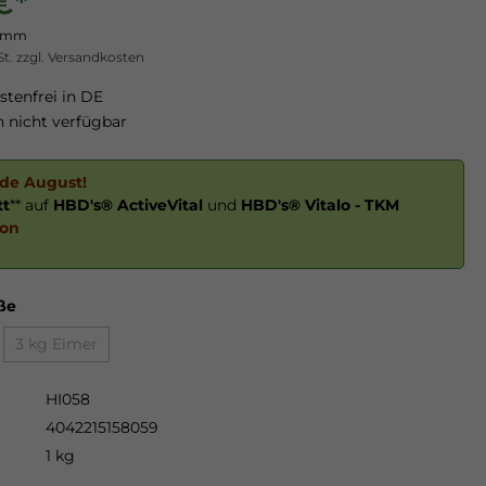
€*
ramm
St. zzgl. Versandkosten
tenfrei in DE
nicht verfügbar
nde August!
tt
** auf
HBD's® ActiveVital
und
HBD's® Vitalo - TKM
ion
ße
3 kg Eimer
HI058
4042215158059
1 kg