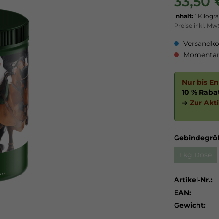
33,50 
Inhalt:
1 Kilog
Preise inkl. Mw
Versandkos
Momentan 
Nur bis E
10 % Raba
➔
Zur Akt
Gebindegrö
1 kg Dose
Artikel-Nr.:
EAN:
Gewicht: