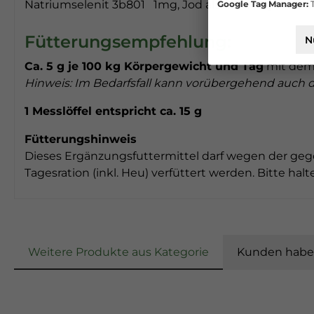
Google Tag Manager:
T
Natriumselenit 3b801 1mg, Jod als Calciumjodat, w
Fütterungsempfehlung:
N
Ca. 5 g je 100 kg Körpergewicht und Tag
mit dem 
Hinweis: Im Bedarfsfall kann vorübergehend auch 
1 Messlöffel entspricht ca. 15 g
Fütterungshinweis
Dieses Ergänzungsfuttermittel darf wegen der geg
Tagesration (inkl. Heu) verfüttert werden. Bitte ha
Weitere Produkte aus Kategorie
Kunden haben