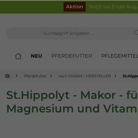
inhalt springen
Aktion
Noch bis Ende Augu
NEU
PFERDEFUTTER
PFLEGEMITTE
Pferdefutter
nach MARKE / HERSTELLER
St.Hipp
St.Hippolyt - Makor - f
Magnesium und Vitam