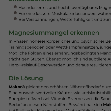
Hochdosiertes und hochbioverfügbares Magn
Für eine lockere Muskulatur besonders während
Bei Verspannungen, Wetterfühligkeit und zum
Magnesiummangel erkennen
In Phasen höherer körperlicher und psychischer Bel
Trainingsperioden oder Wettkampfeinsätzen, junge 
Mögliche Folgen eines ernährungsbedingten Mange
trächtigen Stuten. Ebenso möglich sind subtile
Herz-Kreislauf-Beschwerden und daraus resultiere
Die Lösung
Makor®
gleicht den erhöhten Nährstoffbedarf dur
Eine Auswahl wertvoller Kräuter, wie kreislaufstab
Energiestoffwechsel. Vitamin E verbessert die Sauer
Bedarf an diesen Nährstoffen. Bewährt hat sich
Ma
bei Stall- oder Klimawechsel, Wetterfühligkeit, Ant