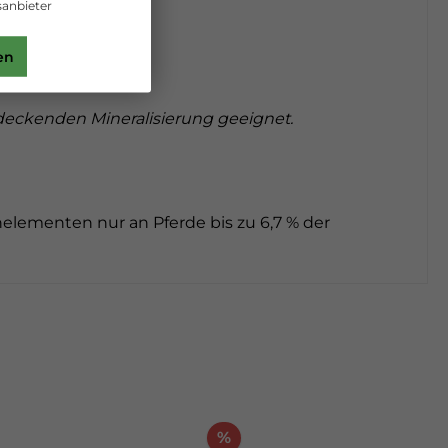
anbieter
en
deckenden Mineralisierung geeignet.
elementen nur an Pferde bis zu 6,7 % der
%