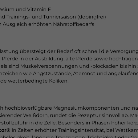
esium und Vitamin E
 Trainings- und Turniersaison (dopingfrei)
 Ausgleich erhöhten Nährstoffbedarfs
astung übersteigt der Bedarf oft schnell die Versorgung
Pferde in der Ausbildung, alte Pferde sowie hochtragen
ls sind Muskelverspannungen und -blockaden bis hin 
re Anzeichen wie Angstzustände, Atemnot und angelau
nde wetterbedingte Koliken.
ch hochbioverfügbare Magnesiumkomponenten und natürl
ilisierender Weißdorn, rundet die Rezeptur sinnvoll ab.
stoffzufuhr in die Zelle. Besonders in Phasen hoher kör
kor®
in Zeiten erhöhter Trainingsintensität, bei Wettka
riebslosigkeit, längeren Transporten, Trächtigkeit oder 