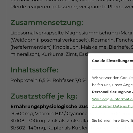
Pferde reagieren gelassener, verspannte Pferde werd
Zusammensetzung:
Liposomal verkapselte Magnesiummischung (Magnesi
(Weißdorn (liposomal verkapselt), Rosmarin, Fench
(hefefermentiert) Knoblauch, Maiskeime, Bierhefe, 
mineralisch), Kurkuma, Zimt, Essig
Cookie Einstellungen:
Inhaltsstoffe:
Wir verwenden Cookies 
Rohprotein 6,5 %, Rohfaser 7,0 %, Rohfett 10,4 %, R
helfen uns, unser Ange
Personalisierung von
Zusatzstoffe je kg:
Wie Google Information
Zu unseren Datensch
Ernährungsphysiologische Zusatzstoffe:
Vitamin 
9.500mg, Vitamin B12 / Cyanocobalamin 5.000mcg, B
Sie können Ihre Einwill
3b108 300mg, Zink als Zinksulfat, Monohydrat 3b6
3b502 140mg, Kupfer als Kupfer(II)-sulfat-Pentahy