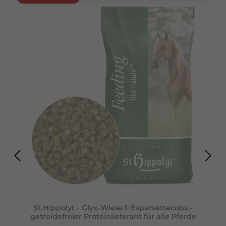
Raufutter und/oder Weidegras, sowie Mineralfutter und/oder
Kraftmischfutter empfehlen wir ca. 50-500 g je 100 kg
Körpergewicht und Tag. Die Gesamtfuttermenge sollte auf
mehrere Rationen verteilt angeboten werden.
St.Hippolyt - Glyx-Wiese® Esparsettecobs -
getreidefreier Proteinlieferant für alle Pferde