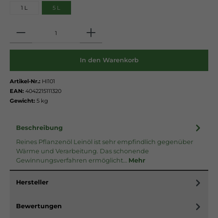
1 L
5 L
Anzahl
In den Warenkorb
Artikel-Nr.:
HI101
EAN:
4042215111320
Gewicht:
5 kg
Beschreibung
Reines Pflanzenöl Leinöl ist sehr empfindlich gegenüber
Wärme und Verarbeitung. Das schonende
Gewinnungsverfahren ermöglicht…
Mehr
Hersteller
Bewertungen