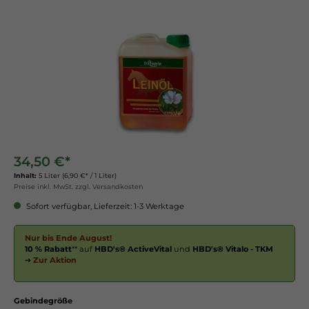
34,50 €*
Inhalt:
5 Liter
(6,90 €* / 1 Liter)
Preise inkl. MwSt. zzgl. Versandkosten
Sofort verfügbar, Lieferzeit: 1-3 Werktage
Nur bis Ende August!
10 % Rabatt
** auf
HBD's® ActiveVital
und
HBD's® Vitalo - TKM
➔
Zur Aktion
Gebindegröße