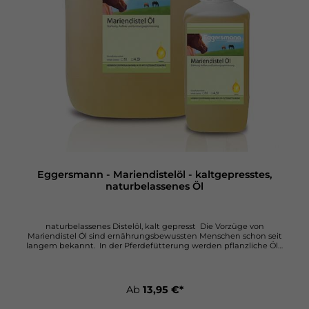
Eggersmann - Mariendistelöl - kaltgepresstes,
naturbelassenes Öl
naturbelassenes Distelöl, kalt gepresst Die Vorzüge von
Mariendistel Öl sind ernährungsbewussten Menschen schon seit
langem bekannt. In der Pferdefütterung werden pflanzliche Öle
vor allem zur Energieanreicherung, zur Staubbindung des Futters,
für ein glänzendes Fell oder zu therapeutischen Zwecken
eingesetzt. Die Distel enthält in ihrem Samen ein Öl, das mit dem
höchsten Gehalt an essentiellen, mehrfach ungesättigten
Ab
13,95 €*
Fettsäuren aller Ölpflanzen ausgestattet ist. Diese entziehen dem
Blut weniger Sauerstoff als gesättigte Fettsäuren und füllen leere