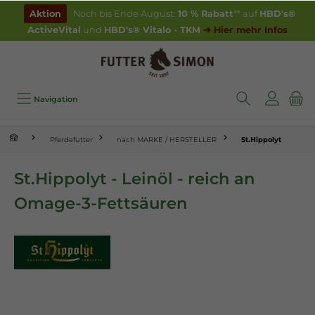
inhalt springen
Aktion
Noch bis Ende August:
10 % Rabatt
** auf
HBD's®
ActiveVital
und
HBD's® Vitalo - TKM
➔ Hier mehr Infos
Navigation
Pferdefutter
nach MARKE / HERSTELLER
St.Hippolyt
St.Hippolyt - Leinöl - reich an
Omage-3-Fettsäuren