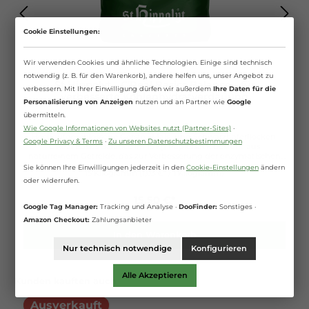
Cookie Einstellungen:
Wir verwenden Cookies und ähnliche Technologien. Einige sind technisch
notwendig (z. B. für den Warenkorb), andere helfen uns, unser Angebot zu
St.Hippolyt - C'Real Basics Balance - für
verbessern. Mit Ihrer Einwilligung dürfen wir außerdem
Ihre Daten für die
verbesserte Kohlenhydratverdauung
Personalisierung von Anzeigen
nutzen und an Partner wie
Google
übermitteln.
Wie Google Informationen von Websites nutzt (Partner-Sites)
·
Hochaufgeschlossene Gerste-, Mais- und Schwarzhaferflocken
Google Privacy & Terms
·
Zu unseren Datenschutzbestimmungen
C'Real Basics Balance im 15 kg Papiersack besteht aus
naturreinem Getreide, das zur Verbesserung der enzymatischen
Kohlehydratverdauung im Dünndarm beiträgt. Getreide als
Sie können Ihre Einwilligungen jederzeit in den
Cookie-Einstellungen
ändern
15 Kilogramm
(1,03 €* / 1 Kilogramm)
natives Korn ist für die enzymatischen Verdauungsprozesse nur
oder widerrufen.
schwer zugänglich. Stärke ist ein Polysaccharid, dessen Zerlegung
großer Enzymmengen bedarf. C'Real Basic Balance hingegen
15,50 €*
enthält naturreines, hochaufgeschlossenes Getreide. Das Korn
Google Tag Manager:
Tracking und Analyse ·
DooFinder:
Sonstiges ·
bzw. dessen Stärke wurde hydrothermisch aufgeschlossen, so dass
Amazon Checkout:
Zahlungsanbieter
die Kohlenhydrate hoch verdaubar sind. C'Real Basics Balance,
Dynamic und Maisflocken zeichnen sich durch beste
In den Warenkorb
Getreidequalität und einen hohen Energiegehalt aus. Davon
Nur technisch notwendige
Konfigurieren
profitieren vor allem Sportpferde (in Verbindung mit Struktur-
Energetikum) und Zuchtstuten (in Verbindung mit Equilac).
C'Real Basics Balance besteht aus: 60 % Gerste 30 % Maisflocken 10
Alle Akzeptieren
Kunden kauften auch
% Schwarzhafer Getreidemischung für Pferde mit weniger
starkem Nervenkostüm. Fütterungsempfehlung: Als
Ergänzungsfütterung zur üblichen Grundfutterversorgung mit
Ausverkauft