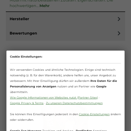
Müsli mit naturbelassenen Zutaten. Eigenschaften: Die
hochwertigen…
Mehr
Hersteller
Bewertungen
Cookie Einstellungen:
Wir verwenden Cookies und ähnliche Technologien. Einige sind technisch
Weitere Produkte aus Kategorie
notwendig (z. B. für den Warenkorb), andere helfen uns, unser Angebot zu
verbessern. Mit Ihrer Einwilligung dürfen wir außerdem
Ihre Daten für die
Personalisierung von Anzeigen
nutzen und an Partner wie
Google
übermitteln.
Wie Google Informationen von Websites nutzt (Partner-Sites)
·
Google Privacy & Terms
·
Zu unseren Datenschutzbestimmungen
Sie können Ihre Einwilligungen jederzeit in den
Cookie-Einstellungen
ändern
oder widerrufen.
Google Tag Manager:
Tracking und Analyse ·
DooFinder:
Sonstiges ·