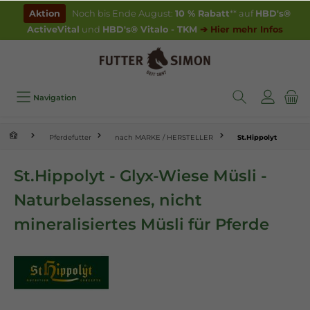
inhalt springen
Aktion
Noch bis Ende August:
10 % Rabatt
** auf
HBD's®
ActiveVital
und
HBD's® Vitalo - TKM
➔ Hier mehr Infos
Navigation
Pferdefutter
nach MARKE / HERSTELLER
St.Hippolyt
St.Hippolyt - Glyx-Wiese Müsli -
Naturbelassenes, nicht
mineralisiertes Müsli für Pferde