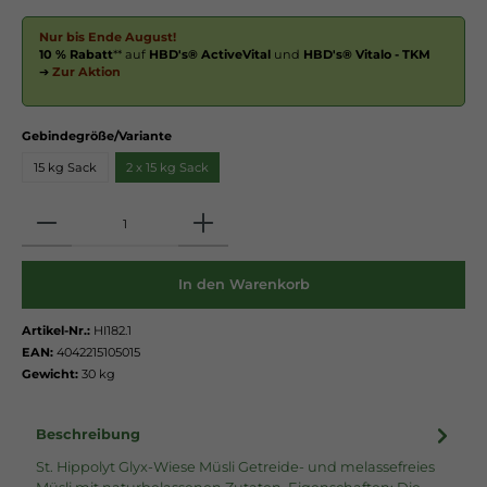
Nur bis Ende August!
10 % Rabatt
** auf
HBD's® ActiveVital
und
HBD's® Vitalo - TKM
➔
Zur Aktion
Gebindegröße/Variante
15 kg Sack
2 x 15 kg Sack
Anzahl
In den Warenkorb
Artikel-Nr.:
HI182.1
EAN:
4042215105015
Gewicht:
30 kg
Beschreibung
St. Hippolyt Glyx-Wiese Müsli Getreide- und melassefreies