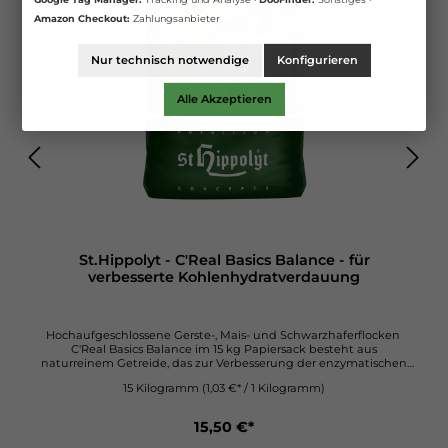
Amazon Checkout:
Zahlungsanbieter
Nur technisch notwendige
Konfigurieren
Alle Akzeptieren
St.Hippolyt - C'Real Basics Balance - für
verbesserte Kohlenhydratverdauung
Hochaufgeschlossene Gerste-, Mais- und Schwarzhaferflocken
C'Real Basics Balance im 15 kg Papiersack besteht aus
naturreinem Getreide, das zur Verbesserung der enzymatischen
Kohlehydratverdauung im Dünndarm beiträgt. Getreide als
15 Kilogramm
(1,03 €* / 1 Kilogramm)
natives Korn ist für die enzymatischen Verdauungsprozesse nur
schwer zugänglich. Stärke ist ein Polysaccharid, dessen Zerlegung
großer Enzymmengen bedarf. C'Real Basic Balance hingegen
15,50 €*
enthält naturreines, hochaufgeschlossenes Getreide. Das Korn
bzw. dessen Stärke wurde hydrothermisch aufgeschlossen, so dass