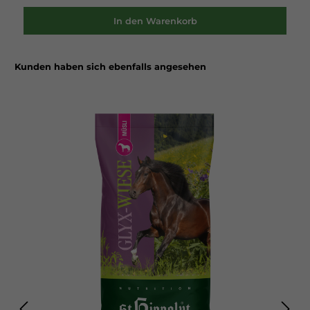
die Kohlenhydrate hoch verdaubar sind. C'Real Basics Balance,
Dynamic und Maisflocken zeichnen sich durch beste
In den Warenkorb
Getreidequalität und einen hohen Energiegehalt aus. Davon
profitieren vor allem Sportpferde (in Verbindung mit Struktur-
Energetikum) und Zuchtstuten (in Verbindung mit Equilac).
C'Real Basics Balance besteht aus: 60 % Gerste 30 % Maisflocken 10
Kunden haben sich ebenfalls angesehen
% Schwarzhafer Getreidemischung für Pferde mit weniger
starkem Nervenkostüm. Fütterungsempfehlung: Als
Ergänzungsfütterung zur üblichen Grundfutterversorgung mit
Raufutter und/oder Weidegras, sowie Mineralfutter und/oder
Kraftmischfutter empfehlen wir ca. 50-500 g je 100 kg
Körpergewicht und Tag. Die Gesamtfuttermenge sollte auf
mehrere Rationen verteilt angeboten werden.