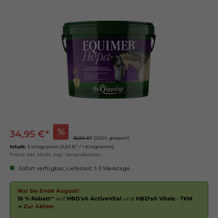
%
34,95 €*
35,90 €*
(2.65% gespart)
Inhalt:
3 Kilogramm
(11,65 €* / 1 Kilogramm)
Preise inkl. MwSt. zzgl. Versandkosten
Sofort verfügbar, Lieferzeit: 1-3 Werktage
Nur bis Ende August!
10 % Rabatt
** auf
HBD's® ActiveVital
und
HBD's® Vitalo - TKM
➔
Zur Aktion