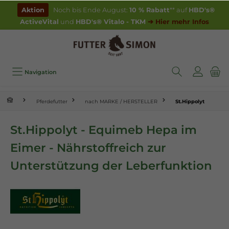
inhalt springen
Aktion
Noch bis Ende August:
10 % Rabatt
** auf
HBD's®
ActiveVital
und
HBD's® Vitalo - TKM
➔ Hier mehr Infos
Navigation
Pferdefutter
nach MARKE / HERSTELLER
St.Hippolyt
St.Hippolyt - Equimeb Hepa im
Eimer - Nährstoffreich zur
Unterstützung der Leberfunktion