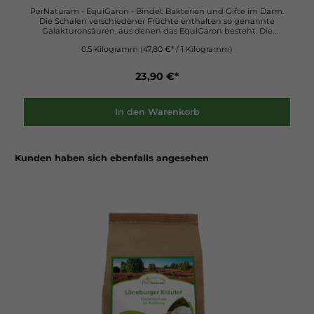
PerNaturam - EquiGaron - Bindet Bakterien und Gifte im Darm.
Die Schalen verschiedener Früchte enthalten so genannte
Galakturonsäuren, aus denen das EquiGaron besteht. Die
Moleküle dieser Galakturonsäuren bieten an ihren Enden
0.5 Kilogramm
(47,80 €* / 1 Kilogramm)
Andockstellen für Bakterien, die sich dort anhängen und sich nun
nicht mehr an der Schleimhaut festsetzen können. Zudem
vernetzen sich die Galakturonsäuren zu dichten Geflechten, in
23,90 €*
denen Wasser und Giftstoffe gebunden und so ausgeschieden
werden.EquiGaron ist ein wunderbares natürliches Mittel, um den
Darm zu entlasten, ganz besonders bei Kotwasser, Blähungen
und Anzeichen von Koliken. Fütterungsempfehlung: Geben Sie -
In den Warenkorb
je nach Größe des Pferdes - täglich drei bis fünf Messbecher
EquiGaron für mehrere Tage hintereinander ins Futter. Maximale
Tagesdosis sind 8 MB Zusammensetzung: Pektine
(Galakturonsäuren) aus Apfelschalen Inhaltsstoffe: Analytische
Kunden haben sich ebenfalls angesehen
Bestandteile und GehalteRohprotein 1,1 %, Rohfette 0,7 %,
Rohfaser 1 %, Rohasche 2,7 % MineralstoffeCalcium 0,36 %,
Phosphor 0,03 %, Natrium 0,4 %