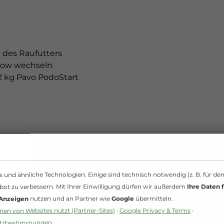
 des Raufutters
row wechseln
,2 kg Pavo PodoStart
und ähnliche Technologien. Einige sind technisch notwendig (z. B. für de
bot zu verbessern. Mit Ihrer Einwilligung dürfen wir außerdem
Ihre Daten f
 Anzeigen
nutzen und an Partner wie
Google
übermitteln.
en von Websites nutzt (Partner-Sites)
·
Google Privacy & Terms
·
utzbestimmungen