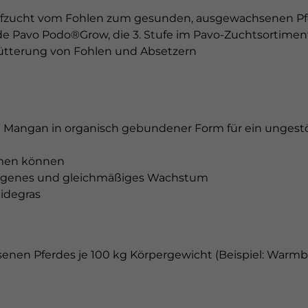
r Aufzucht vom Fohlen zum gesunden, ausgewachsenen P
 Pavo Podo®Grow, die 3. Stufe im Pavo-Zuchtsortiment
Fütterung von Fohlen und Absetzern
d Mangan in organisch gebundener Form für ein unge
hmen können
ewogenes und gleichmäßiges Wachstum
idegras
n Pferdes je 100 kg Körpergewicht (Beispiel: Warmblut