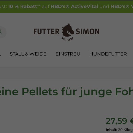
st:
10 % Rabatt
** auf
HBD's® ActiveVital
und
HBD's® V
L
STALL & WEIDE
EINSTREU
HUNDEFUTTER
ine Pellets für junge Fo
27,59 
Inhalt:
20 Kil