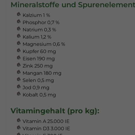
Mineralstoffe und Spurenelemente
Kalzium 1 %
Phosphor 0,7 %
Natrium 0,3 %
Kalium 1,2 %
Magnesium 0,6 %
Kupfer 60 mg
Eisen 190 mg
Zink 250 mg
Mangan 180 mg
Selen 0,5 mg
Jod 0,9 mg
Kobalt 0,5 mg
Vitamingehalt (pro kg):
Vitamin A 25.000 IE
Vitamin D3 3.000 IE