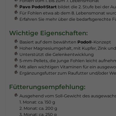
Fohlen vom 1. bis zum 7. Lebensmonat
Pavo Podo®Start
bildet die 2. Stufe bei de
Für Fohlen etwa ab dem 8. Lebensmonat wurde
Erfahren Sie mehr über die bedarfsgerechte 
Wichtige Eigenschaften:
Basiert auf dem bewährten
Podo®
-Konzept
Hoher Magnesiumgehalt, mit Kupfer, Zink un
Unterstützt die Gelenkentwicklung
5-mm-Pellets, die junge Fohlen leicht aufne
Mit allen wichtigen Vitaminen für ein ausg
Ergänzungsfutter zum Raufutter und/oder We
Fütterungsempfehlung:
Ausgehend vom Soll-Gewicht des ausgewachsene
1. Monat: ca. 150 g
2. Monat: ca. 200 g
3. Monat: ca. 250 g