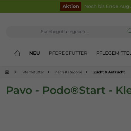
inhalt springen
Aktion
Noch bis Ende Augu
NEU
PFERDEFUTTER
PFLEGEMITTE
Pferdefutter
nach Kategorie
Zucht & Aufzucht
Pavo - Podo®Start - Kle