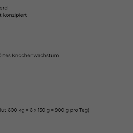
ferd
 konzipiert
störtes Knochenwachstum
 600 kg = 6 x 150 g = 900 g pro Tag)