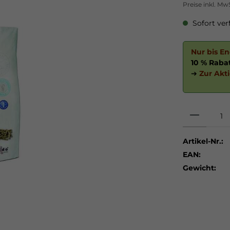
Preise inkl. Mw
Sofort verf
Nur bis E
10 % Raba
➔
Zur Akt
Artikel-Nr.:
EAN:
Gewicht: