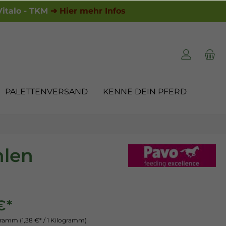
italo - TKM
➔ Hier mehr Infos
PALETTENVERSAND
KENNE DEIN PFERD
hlen
€*
ogramm
(1,38 €* / 1 Kilogramm)