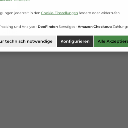
igungen jederzeit in den
Cookie-Einstellungen
ändern oder widerrufen.
racking und Analyse ·
DooFinder:
Sonstiges ·
Amazon Checkout:
Zahlungs
alte:
ur technisch notwendige
Konfigurieren
Alle Akzeptier