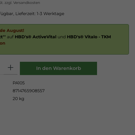
St. zzgl. Versandkosten
ügbar, Lieferzeit: 1-3 Werktage
nde August!
tt
** auf
HBD's® ActiveVital
und
HBD's® Vitalo - TKM
ion
Anzahl
In den Warenkorb
PA105
8714765908557
20 kg