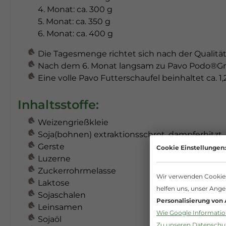
4. Monat: ca. 300 g
5. Monat: ca. 350 g
6. Monat: ca. 400 g
Die Tagesmenge richtet sich nach der Qualität
Nach dem 6. Monat langsam zu Pavo Podo®G
Eine volle Pavo Futterschaufel beinhaltet ca. 1
Inhaltsstoffe:
Weizengrießkleie
Soja(bohnen) extraktionsschrot, dampferhitzt
Gerste
Cookie Einstellungen:
Luzerne
Zuckerrohrmelasse
Wir verwenden Cookies 
Laktose
helfen uns, unser Ange
Sojaschalen
Personalisierung von
Leinsamen
Wie Google Information
Sojaöl
Zu unseren Datensch