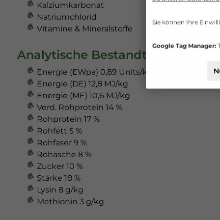
Kalziumkarbonat
Natriumchlorid
Sie können Ihre Einwill
Vitamine & Mineralstoffe
Google Tag Manager:
T
Analytische Bestandteile und Geh
N
Energie (EWpa) 0,89 Units/kg
Energie (DE) 12,8 MJ/kg
Energie (ME) 10,6 MJ/kg
Verd. Rohprotein 14 %
Rohprotein 17 %
Rohfett 5 %
Rohfaser 9 %
Rohasche 8 %
Zucker 10 %
Stärke 18 %
Lysin 8 g/kg
Methionin 3 g/kg