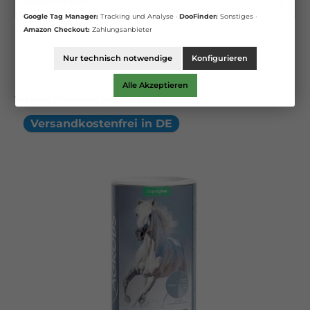
Bewertungen
Google Tag Manager:
Tracking und Analyse ·
DooFinder:
Sonstiges ·
Amazon Checkout:
Zahlungsanbieter
Nur technisch notwendige
Konfigurieren
Alle Akzeptieren
Weitere Produkte aus Kategorie
Versandkostenfrei in DE