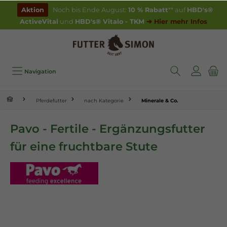
inhalt springen
Aktion
Noch bis Ende August:
10 % Rabatt
** auf
HBD's®
ActiveVital
und
HBD's® Vitalo - TKM
➔ Hier mehr Infos
Navigation
Pferdefutter
nach Kategorie
Minerale & Co.
Pavo - Fertile - Ergänzungsfutter
für eine fruchtbare Stute