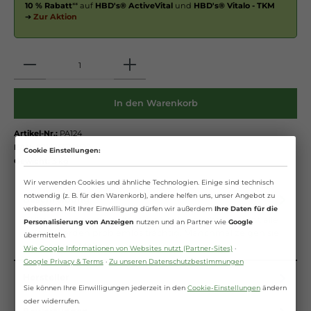
10 % Rabatt
** auf
HBD's® ActiveVital
und
HBD's® Vitalo - TKM
➔
Zur Aktion
Anzahl
In den Warenkorb
Artikel-Nr.:
PA124
EAN:
8714765901510
Cookie Einstellungen:
Gewicht:
3 kg
Wir verwenden Cookies und ähnliche Technologien. Einige sind technisch
notwendig (z. B. für den Warenkorb), andere helfen uns, unser Angebot zu
Beschreibung
verbessern. Mit Ihrer Einwilligung dürfen wir außerdem
Ihre Daten für die
Willst du mit deinem Pferd ein Fohlen züchten? Nicht alle
Personalisierung von Anzeigen
nutzen und an Partner wie
Google
Stuten werden problemlos trächtig. Manchmal zeigen sie
übermitteln.
kein rosset…
Mehr
Wie Google Informationen von Websites nutzt (Partner-Sites)
·
Google Privacy & Terms
·
Zu unseren Datenschutzbestimmungen
Hersteller
Sie können Ihre Einwilligungen jederzeit in den
Cookie-Einstellungen
ändern
oder widerrufen.