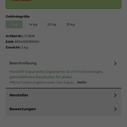
Gebindegröße
3 kg
14 kg
20 kg
25 kg
Artikel-Nr.:
FU806
EAN:
8594029359093
Gewicht:
3 kg
Beschreibung
Maridil® Esparsette Esparsette ist ein hochwertiges,
getreidefreies Basisfutter für jedes
Pferd.Fütterungshinweis: Die Espar…
Mehr
Hersteller
Bewertungen