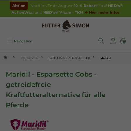
inhalt springen
Aktion
Noch bis Ende August:
10 % Rabatt
** auf
HBD's®
ActiveVital
und
HBD's® Vitalo - TKM
➔ Hier mehr Infos
Navigation
Pferdefutter
nach MARKE / HERSTELLER
Maridil
Maridil - Esparsette Cobs -
getreidefreie
Kraftfutteralternative für alle
Pferde