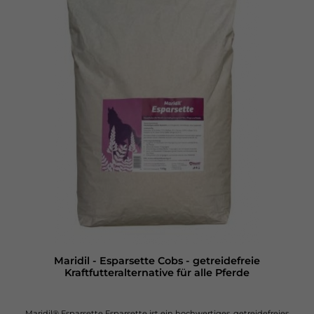
Einsatzbereiche: Verdauung, Muskelaufbau, Sportpferde,
Grundversorgung, Senioren, ZuchtZusammensetzung:
Warmluftgetrocknete Esparsette zu Cobs mit 9 mm im
Durchmesser gepresst, naturbelassen, ohne Zusatzstoffe
Analytische Bestandteile und Gehalte: Rohprotein: 16 %, Rohfett:
1,7 %, Rohfaser: 25 %, Rohasche: 7,6 %, Calcium: 1,2 %, Phosphor: 0,2 %,
Natrium: 0,04 %, Zink: 25,4 mg/kg, Selen: 0,59 mg/kg, Lysin: 1,03 %,
Threonin: 0,85 %, Methionin: 0,42 %, Beta-Carotin 72,5 mg/kg, Rutin
1170 mg/kg, kondensierte Tannine: 2,6–5,1 %.
Fütterungsempfehlung: Jungpferde im Wachstum: 0,2–1 kg
täglich je nach Gewicht und Bedürfnisse des Pferdes laktierende
Stuten: 0,5–1,5 kg täglich schwerfuttrige und altere Pferde: 0,3–1 kg
täglich Sport- und Rennpferde: 0,4–2 kg täglich gemäß Gewicht
und Arbeitsbelastung des Pferdes Hobbypferde: 0,15–0,3 kg
täglich, eventuell als hochwertiger Getreide- bzw. Müsliersatz Vor
dem Füttern bitte einweichen (1 Becher Cobs mit 2,5 Bechern
Wasser übergießen und quellen lassen bis die Cobs komplett
zerfallen sind. Warmes Wasser verkürzt die Quellzeit).Kleine
Mengen, etwa eine Handvoll, können als Leckerli trocken
verfüttert werden. Höhere Fütterungsmengen sollten im Hinblick
auf das schnelle Aufquellen des Materials eingeweicht oder, unter
Hafer, Gersteflocken oder Müsli gemischt werden.
Einzelfuttermittel für Pferde, Nager, Alpakas und Wiederkäuer
Maridil - Esparsette Cobs - getreidefreie
Kraftfutteralternative für alle Pferde
Maridil® Esparsette Esparsette ist ein hochwertiges, getreidefreies