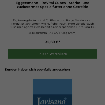
Eggersmann - ReVital Cubes - Stärke- und
zuckerarmes Spezialfutter ohne Getreide
Ergänzungsfuttermittel für Pferde und Ponys. Werden vom
Tierarzt Erkrankungen wie Hufrehe, PSSM, Tying-up oder auch
Cushing diagnostiziert, bedarf es einer speziellen Fütterung. Die
Ursachen derartiger Erkrankungen sind Stoffwechselblockaden in
25 Kilogramm
(1,42 €* / 1 Kilogramm)
unterschiedlicher Ausprägung. In großem Umfang sind diese auf
eine Überversorgung mit Kohlenhydraten aus Getreide, wie Hafer,
Gerste, Mais oder Dinkel und einem damit zusammenhängenden
35,60 €*
Übergewicht betroffener Pferde zurückzuführen. Auch in der
Weidezeit kommen in der Regel Kohlenhydrate als Verursacher
derartiger Krankheiten infrage. Entgegen der noch weit
verbreiteten Ansicht, in der Weidesaison sei zu viel Eiweiß Ursache
In den Warenkorb
der Hufrehe, zählen hier die zur Kohlenhydratfraktion gehörenden
Fruktane zu den Auslösern. Zur Vorbeugung und Rehabilitation
der genannten Krankheiten oder deren Folgen empfehlen
Fachleute neben ausreichender täglicher Bewegung ein Futter
Kunden haben sich ebenfalls angesehen
mit einem möglichst niedrigen Stärke- und Zuckergehalt. Nach
diesen Anforderungen wurden ReVital Cubes entwickelt. ReVital
Cubes enthalten kein Getreide. Die benötigte Energie wird aus
hochwertiger, fetthaltiger und leicht verdaulicher Reiskleie
gewonnen. Die weitaus effektivere Energiegewinnung aus
Reiskleie entlastet - im Gegensatz zur Energiegewinnung aus
Kohlenhydraten – zudem den bereits belasteten Stoffwechsel. Für
das Pferd nicht nutzbare Energie, die sich bei der
Verstoffwechselung von Getreide durch nicht willkommene
Stärkeüberschüsse im Dickdarm entwickelt, entsteht bei der
Fütterung mit Reiskleie nicht. Es muss also eine deutlich