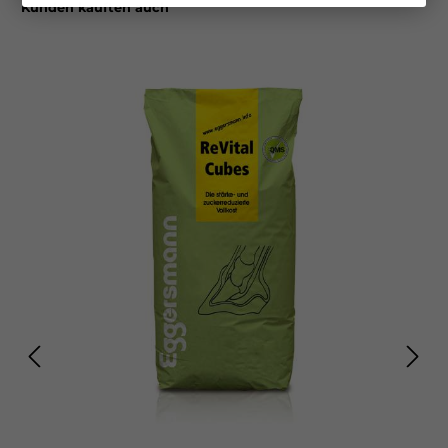
Kunden kauften auch
mehr Zeit. Lavisano BlueBasic – besonders als Alleinfutter
verabreicht – wirkt wie eine Sauerstoffkur. Vor allem alte oder
lungenschwache Pferde reagieren gut darauf. Auch bei
Muskelproblemen (Tying up, Kreuzschlag) wurde es mit Erfolg
verabreicht. Bei dämpfigen Pferden steigt der gewöhnlich zu tiefe
Sauerstoff-Partialdruck in den physiologischen gesunden Bereich.
Zusammensetzung Luzernegrünmehl, Haferschälkleie,
Weizenkleie, Gerste getoastet, Calciumcarbonat, Hanfmehl,
Natriumchlorid Inhaltsstoffe Rohprotein: 12,0 %Rohfett: 3,0
%Rohfaser: 20,0 %Rohasche: 8,1 %Calcium: 1,25 %Phosphor: 0,40
%Natrium: 0,30 %Magnesium: 0,26 %Lysin: 0,5 %Methionin: 0,20 %
Zusatzstoffe je kg Vitamin A (3a672a): 10.000 I.E.Vitamin D3 (3a671):
1.000I.E.Vitamin E (3a700): 45 mgEisen als Eisen-II-carbonat (3b101):
50 mgZink als Zinkoxid (3b603): 50 mgMangan als Mangan-II-oxid
(3b502): 60 mgSelen als Natriumselenit (3b801): 0,10 mgStand:
03/2016 Fütterungsempfehlung als Alleinfutter: 1 - 1,5 kg pro 100
kg Lebendgewicht und Tagals Ergänzungsfutter: die Hälfte (im
besten Fall auf drei Fütterungszeiten aufgeteilt) Rezeptur sowie
besondere Größe und Härte der Pellets schließen auch bei
schneller Umstellung Schlund-Verstopfung oder Magen-Darm-
Verstimmungen aus. Ab 30 Sack ist der Versand kostenfrei (gilt
auch für Mischpalette mit unterschiedlichen Lavisano
Produkten)! Bitte telefonische Rücksprache unter 06003 - 829 80
36 oder Kontaktaufnahme über unser Kontaktformular hier.