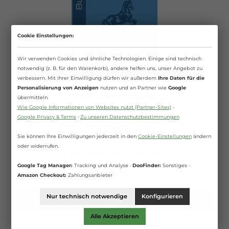
Cookie Einstellungen:
Wir verwenden Cookies und ähnliche Technologien. Einige sind technisch
notwendig (z. B. für den Warenkorb), andere helfen uns, unser Angebot zu
verbessern. Mit Ihrer Einwilligung dürfen wir außerdem
Ihre Daten für die
Lavisano - BlueBasic - Verdauungsförderndes
Personalisierung von Anzeigen
nutzen und an Partner wie
Google
Basisfutter für Pferde
übermitteln.
Wie Google Informationen von Websites nutzt (Partner-Sites)
·
Google Privacy & Terms
·
Zu unseren Datenschutzbestimmungen
Lavisano BlueBasic – artgerechtes Ergänzungsfutter – optimal zur
Raufutteraufwertung Das Lavisano BlueBasic ist ein
Sie können Ihre Einwilligungen jederzeit in den
Cookie-Einstellungen
ändern
naturbelassenes Basisfutter. Die Grundlage für dieses Naturfutter
oder widerrufen.
ist eine ernährungsphysiologisch hochwertige, sehr
25 Kilogramm
(1,20 €* / 1 Kilogramm)
chlorophyllreiche, französische Luzerne. Neben seinen
ernährungsphysiologischen Vorteilen hat Lavisano BlueBasic auch
Google Tag Manager:
Tracking und Analyse ·
DooFinder:
Sonstiges ·
noch einen darmreinigenden Effekt indem es altes und
Ab
29,99 €*
verklebtes Futter aus den Falten der Darmwand vor sich her
Amazon Checkout:
Zahlungsanbieter
schiebt und somit auf natürlichem Weg aus dem Körper abführt.
Durch den Einsatz von Glaubersalz kann man diesen
Nur technisch notwendige
Konfigurieren
Reinigungseffekt noch verstärken. Ein besonderes Merkmal von
Details
Lavisano sind die extragroßen (10mm) und extraharten Pellets.
Diese bewusst gewählte Pelletform bewirkt ein artgerechtes
Alle Akzeptieren
Fressverhalten der Pferde. Die Tiere müssen intensiver kauen,
speicheln dadurch besser ein und lassen sich somit beim Fressen