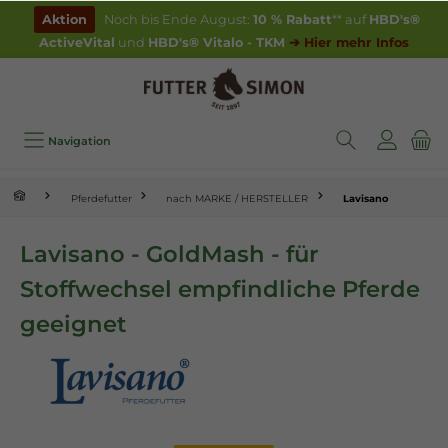
inhalt springen
Aktion
Noch bis Ende August:
10 % Rabatt
** auf
HBD's®
ActiveVital
und
HBD's® Vitalo - TKM
➔ Hier mehr Infos
Navigation
Pferdefutter
nach MARKE / HERSTELLER
Lavisano
Lavisano - GoldMash - für
Stoffwechsel empfindliche Pferde
geeignet