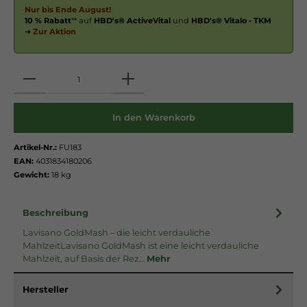
Nur bis Ende August!
10 % Rabatt
** auf
HBD's® ActiveVital
und
HBD's® Vitalo - TKM
➔
Zur Aktion
Anzahl
In den Warenkorb
Artikel-Nr.:
FU183
EAN:
4031834180206
Gewicht:
18 kg
Beschreibung
Lavisano GoldMash – die leicht verdauliche
MahlzeitLavisano GoldMash ist eine leicht verdauliche
Mahlzeit, auf Basis der Rez…
Mehr
Hersteller