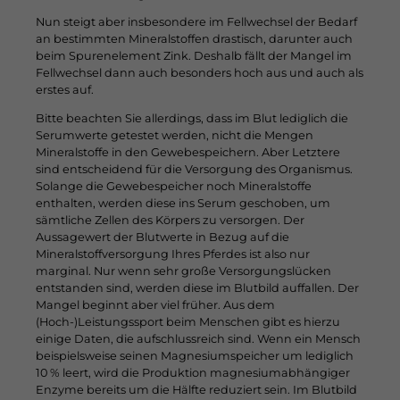
Nun steigt aber insbesondere im Fellwechsel der Bedarf
an bestimmten Mineralstoffen drastisch, darunter auch
beim Spurenelement Zink. Deshalb fällt der Mangel im
Fellwechsel dann auch besonders hoch aus und auch als
erstes auf.
Bitte beachten Sie allerdings, dass im Blut lediglich die
Serumwerte getestet werden, nicht die Mengen
Mineralstoffe in den Gewebespeichern. Aber Letztere
sind entscheidend für die Versorgung des Organismus.
Solange die Gewebespeicher noch Mineralstoffe
enthalten, werden diese ins Serum geschoben, um
sämtliche Zellen des Körpers zu versorgen. Der
Aussagewert der Blutwerte in Bezug auf die
Mineralstoffversorgung Ihres Pferdes ist also nur
marginal. Nur wenn sehr große Versorgungslücken
entstanden sind, werden diese im Blutbild auffallen. Der
Mangel beginnt aber viel früher. Aus dem
(Hoch-)Leistungssport beim Menschen gibt es hierzu
einige Daten, die aufschlussreich sind. Wenn ein Mensch
beispielsweise seinen Magnesiumspeicher um lediglich
10 % leert, wird die Produktion magnesiumabhängiger
Enzyme bereits um die Hälfte reduziert sein. Im Blutbild