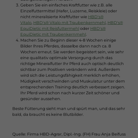
Geben Sie ein einfaches Kraftfutter wie z.B. alle
Einzelfuttermittel (Hafer, Luzerne, Reiskleie) oder
nicht mineralisierte Kraftfutter wie
HBD's®
Vitalo
,
HBD's® Vitalo mit Traubenkernmehl
,
HBD's®
EquiDietic mit Reisfuttermehl
oder
HBD's®
EquiDietic mit Traubenkernmehl
.
Machen Sie zu Beginn dieser 4-8 Wochen einige
Bilder Ihres Pferdes, dasselbe dann nach ca. 8
Wochen erneut. Sie werden begeistert sein, wie sehr
eine qualitativ optimale Versorgung durch das
richtige Mineralfutter Ihr Pferd auch optisch deutlich
sichtbar zum Positiven verändern wird. Außerdem
wird sich die Leistungsfähigkeit merklich erhöhen,
Müdigkeit verschwinden und Muskulatur unter dem
entsprechenden Training deutlich verbessert zeigen.
Ihr Pferd wird schon nach kurzer Zeit schöner und
gesünder aussehen.
Beste Fütterung sieht man und spürt man, und das sehr
bald, da braucht es keine Blutbilder.
Quelle: Firma HBD-Agrar, Dipl.-Ing. (FH) Frau Anja Beifuss