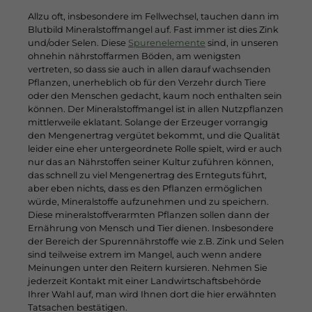
Allzu oft, insbesondere im Fellwechsel, tauchen dann im
Blutbild Mineralstoffmangel auf. Fast immer ist dies Zink
und/oder Selen. Diese
Spurenelemente
sind, in unseren
ohnehin nährstoffarmen Böden, am wenigsten
vertreten, so dass sie auch in allen darauf wachsenden
Pflanzen, unerheblich ob für den Verzehr durch Tiere
oder den Menschen gedacht, kaum noch enthalten sein
können. Der Mineralstoffmangel ist in allen Nutzpflanzen
mittlerweile eklatant. Solange der Erzeuger vorrangig
den Mengenertrag vergütet bekommt, und die Qualität
leider eine eher untergeordnete Rolle spielt, wird er auch
nur das an Nährstoffen seiner Kultur zuführen können,
das schnell zu viel Mengenertrag des Ernteguts führt,
aber eben nichts, dass es den Pflanzen ermöglichen
würde, Mineralstoffe aufzunehmen und zu speichern.
Diese mineralstoffverarmten Pflanzen sollen dann der
Ernährung von Mensch und Tier dienen. Insbesondere
der Bereich der Spurennährstoffe wie z.B. Zink und Selen
sind teilweise extrem im Mangel, auch wenn andere
Meinungen unter den Reitern kursieren. Nehmen Sie
jederzeit Kontakt mit einer Landwirtschaftsbehörde
Ihrer Wahl auf, man wird Ihnen dort die hier erwähnten
Tatsachen bestätigen.