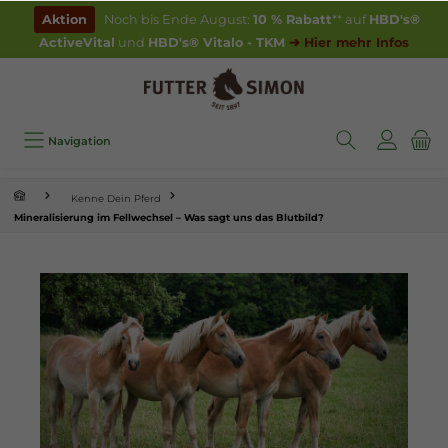
inhalt springen
Aktion
Noch bis Ende August:
10 % Rabatt
** auf
HBD's®
ActiveVital
und
HBD's® Vitalo - TKM
➔ Hier mehr Infos
Navigation
Kenne Dein Pferd
Mineralisierung im Fellwechsel – Was sagt uns das Blutbild?