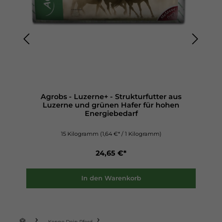
Agrobs - Gipfelstürmer Mineral -
Vitalstoffkonzentrat für höchste Ansprüche
3 Kilogramm
(23,17 €* / 1 Kilogramm)
69,50 €*
Details
Kenne Dein Pferd