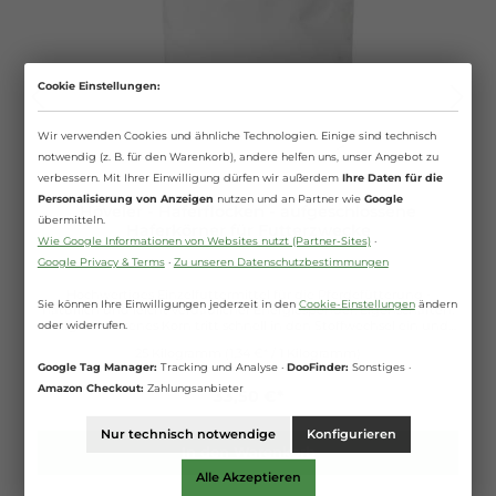
Cookie Einstellungen:
Wir verwenden Cookies und ähnliche Technologien. Einige sind technisch
notwendig (z. B. für den Warenkorb), andere helfen uns, unser Angebot zu
verbessern. Mit Ihrer Einwilligung dürfen wir außerdem
Ihre Daten für die
Personalisierung von Anzeigen
nutzen und an Partner wie
Google
Höveler - Haferflocken - aufgeschlossene
übermitteln.
Haferkörner für Futterzwecke
Wie Google Informationen von Websites nutzt (Partner-Sites)
·
Google Privacy & Terms
·
Zu unseren Datenschutzbestimmungen
Hochwertiges Einzelfuttermittel für die Pferdefütterung -
Sie können Ihre Einwilligungen jederzeit in den
Cookie-Einstellungen
ändern
natürlich und leicht verdaulicher Energiespender. Eigenschaften:
aufgeschlossenes Korn tritt schnell in den Stoffwechsel ein und
oder widerrufen.
stellt für die Arbeit benötigte Energie schnellstmöglich bereit
25 Kilogramm
(1,34 €* / 1 Kilogramm)
enthält essentielle Fettsäuren, die Verdauung und Magen-Darm-
Google Tag Manager:
Tracking und Analyse ·
DooFinder:
Sonstiges ·
Trakt in eine optimale Balance bringen mit hohem Energiegehalt
bestens verträglich und verdaulich Höveler Haferflocken sind
Amazon Checkout:
Zahlungsanbieter
33,50 €*
besonders geeignet: zur Fütterung gesunder Pferde zur
Fütterung von Pferden ab einem mittleren Arbeitspensum zur
Fütterung mit normalem Eiweißgehalt in der täglichen
Nur technisch notwendige
Konfigurieren
Futterration zur Fütterung von älteren Pferden mit
In den Warenkorb
Zahnproblemen zur Fütterung von Pferden mit Verdauungs- oder
Alle Akzeptieren
Magenproblemen Inhaltsstoffe: 100% Haferflocken