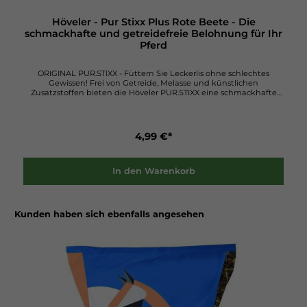
Höveler - Pur Stixx Plus Rote Beete - Die
schmackhafte und getreidefreie Belohnung für Ihr
Pferd
ORIGINAL PUR.STIXX - Füttern Sie Leckerlis ohne schlechtes
Gewissen! Frei von Getreide, Melasse und künstlichen
Zusatzstoffen bieten die Höveler PUR.STIXX eine schmackhafte
Belohnung für Ihr Pferd. Die schonend getrockneten Gräser und
Kräuter enthalten zahlreiche Vitalstoffe und ermöglichen somit
eine naturnahe Fütterung. Hochwertige Rohstoffe wie
Leinsamen, Apfeltrester und Chicorèe unterstützen zusätzlich
4,99 €*
eine gesunde Verdauung. Schmackhaft Gesund Belohnung
Kräuter Melassefrei Getreidefrei Zusammensetzung: Apfeltrester
28,0 %, Luzerne 28,0 %, Sonnenblumenextraktionsschrot 20,0 %,
Chicoréepülpe 7,00 %, Wiesengräser- und Kräuterflocken 5,00 %,
In den Warenkorb
Karotte 5,00 %, Leinsaat 4,00 %, Kartoffelstärke 2,00 %, Leinöl 0,40 %,
Rote Beete 0,50 % Analytische Komponenten je kg: Rohprotein 14,1
%, Rohfett 3,90 %, Rohfaser 23,9 %, Rohasche 7,20 %, Calcium 0,80 %,
Phosphor 0,40 %, Zucker 8,40 %, Stärke 6,30 %
Kunden haben sich ebenfalls angesehen