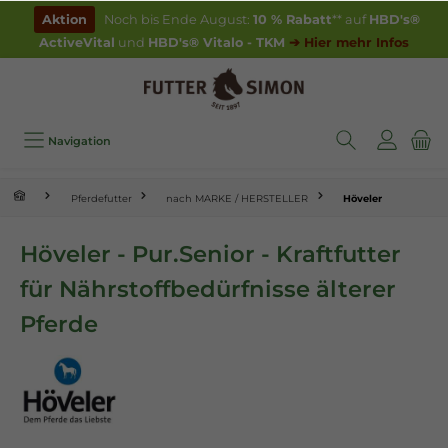
inhalt springen
Aktion
Noch bis Ende August:
10 % Rabatt
** auf
HBD's®
ActiveVital
und
HBD's® Vitalo - TKM
➔ Hier mehr Infos
Navigation
Pferdefutter
nach MARKE / HERSTELLER
Höveler
Höveler - Pur.Senior - Kraftfutter
für Nährstoffbedürfnisse älterer
Pferde