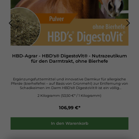
HBD-Agrar - HBD's® DigestoVit® - Nutrazeutikum
für den Darmtrakt, ohne Bierhefe
Ergänzungsfuttermittel und innovative Darmkur für allergische
Pferde (bierhefefrei – auf Basis von Grünmehl) zur Entfernung von
Schadkeimen im Darm HBD's® DigestoVit® ist ein völlig
neuartiges bierhefefreies Nutrazeutikum für den Darm des
2 Kilogramm
(53,50 €* / 1 Kilogramm)
Pferdes, bestehend aus 3 Wirkkomponenten, die synergistisch ihre
Wirkung entfalten. Die Bedingungen im Verdauungstrakt und
ganz besonders im Darm beeinflussen die Vitalität und
106,99 €*
Leistungsfähigkeit ebenso wie den Immunstatus eines Tieres
ganz erheblich. Wenn hier Störungen vorliegen, z. B.
Fehlbesiedelungen im Dickdarm/Dünndarm und/oder
Fehlgärungen sowie Produktion von Endotoxinen wird das Tier
In den Warenkorb
erhebliche gesundheitliche Probleme haben, die sich oft an ganz
anderer Stelle manifestieren, z. B. durch wiederkehrende Lungen-,
Hautprobleme sowie Allergien oder auch Störungen der