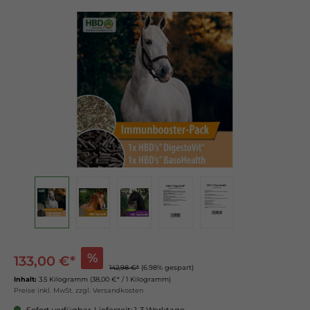
%
133,00 €*
142,98 €*
(6.98% gespart)
Inhalt:
3.5 Kilogramm
(38,00 €* / 1 Kilogramm)
Preise inkl. MwSt. zzgl. Versandkosten
Sofort verfügbar, Lieferzeit: 1-3 Werktage