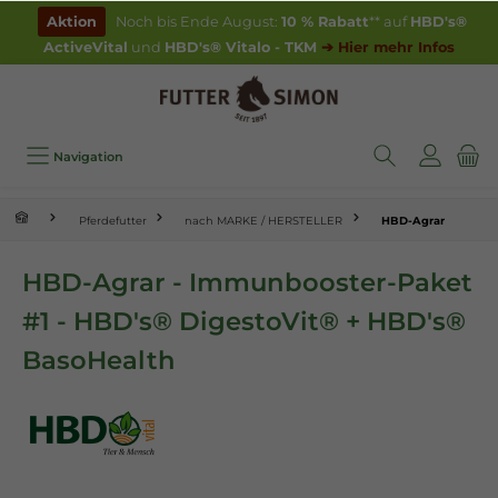
inhalt springen
Aktion
Noch bis Ende August:
10 % Rabatt
** auf
HBD's®
ActiveVital
und
HBD's® Vitalo - TKM
➔ Hier mehr Infos
Navigation
Pferdefutter
nach MARKE / HERSTELLER
HBD-Agrar
HBD-Agrar - Immunbooster-Paket
#1 - HBD's® DigestoVit® + HBD's®
BasoHealth