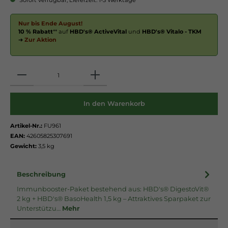
Nur bis Ende August!
10 % Rabatt
** auf
HBD's® ActiveVital
und
HBD's® Vitalo - TKM
➔
Zur Aktion
Anzahl
In den Warenkorb
Artikel-Nr.:
FU961
EAN:
42605825307691
Gewicht:
3,5 kg
Beschreibung
Immunbooster-Paket bestehend aus: HBD's® DigestoVit®
2 kg + HBD's® BasoHealth 1,5 kg – Attraktives Sparpaket zur
Unterstützu…
Mehr