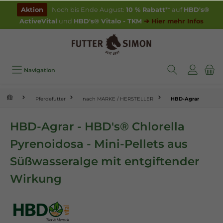
inhalt springen
Aktion
Noch bis Ende August:
10 % Rabatt
** auf
HBD's®
ActiveVital
und
HBD's® Vitalo - TKM
➔ Hier mehr Infos
Navigation
Pferdefutter
nach MARKE / HERSTELLER
HBD-Agrar
HBD-Agrar - HBD's® Chlorella
Pyrenoidosa - Mini-Pellets aus
Süßwasseralge mit entgiftender
Wirkung