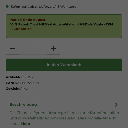
Sofort verfügbar, Lieferzeit: 1-3 Werktage
Nur bis Ende August!
10 % Rabatt
** auf
HBD's® ActiveVital
und
HBD's® Vitalo - TKM
➔
Zur Aktion
Anzahl
In den Warenkorb
Artikel-Nr.:
FU533
EAN:
4260582530029
Gewicht:
1 kg
Beschreibung
Die Chlorella Pyrenoidosa-Alge ist reich an Mikronährstoffen
und schwefelhaltigen Aminosäuren. Die Chlorella-Alge ist
eine…
Mehr