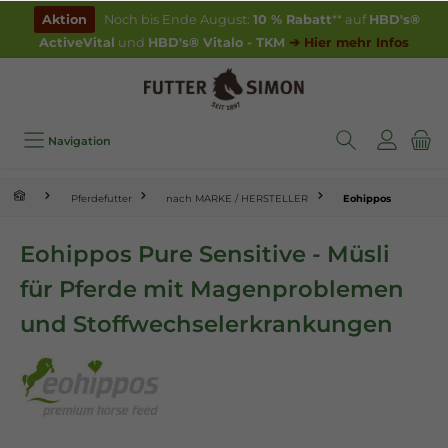
inhalt springen
Aktion
Noch bis Ende August:
10 % Rabatt
** auf
HBD's®
ActiveVital
und
HBD's® Vitalo - TKM
➔ Hier mehr Infos
Navigation
Pferdefutter
nach MARKE / HERSTELLER
Eohippos
Eohippos Pure Sensitive - Müsli
für Pferde mit Magenproblemen
und Stoffwechselerkrankungen