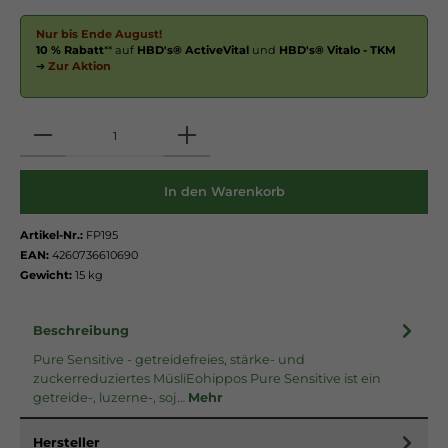
Nur bis Ende August!
10 % Rabatt
** auf
HBD's® ActiveVital
und
HBD's® Vitalo - TKM
➔
Zur Aktion
Anzahl
In den Warenkorb
Artikel-Nr.:
FP195
EAN:
4260736610690
Gewicht:
15 kg
Beschreibung
Pure Sensitive - getreidefreies, stärke- und
zuckerreduziertes MüsliEohippos Pure Sensitive ist ein
getreide-, luzerne-, soj…
Mehr
Hersteller