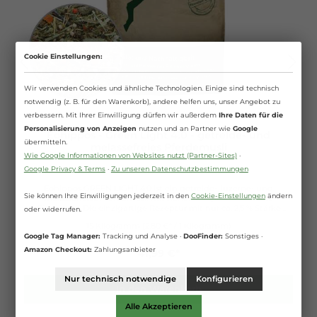
Cookie Einstellungen:
Wir verwenden Cookies und ähnliche Technologien. Einige sind technisch
notwendig (z. B. für den Warenkorb), andere helfen uns, unser Angebot zu
verbessern. Mit Ihrer Einwilligung dürfen wir außerdem
Ihre Daten für die
Personalisierung von Anzeigen
nutzen und an Partner wie
Google
Eohippos - Green Light 4.0 - getreide- und
übermitteln.
melassefreies Pferdemüsli
Wie Google Informationen von Websites nutzt (Partner-Sites)
·
Google Privacy & Terms
·
Zu unseren Datenschutzbestimmungen
Eohippos GREEN LIGHT 4.0 ist ein getreide-, luzerne- und
Sie können Ihre Einwilligungen jederzeit in den
Cookie-Einstellungen
ändern
melassefreies Pferdemüsli mit hohen Ansprüchen an die
Fütterung. Die einzigartige Rezeptur mit nur ca. 2,5 % Stärke
oder widerrufen.
belastet den Organismus nicht und unterstützt physiologische
15 Kilogramm
(2,80 €* / 1 Kilogramm)
Stoffwechselprozesse. Das Green Light 4.0 ist ein anspruchsvolles
Google Tag Manager:
Tracking und Analyse ·
DooFinder:
Sonstiges ·
Müsli für eine artgerechte Pferdefütterung mit hohem
Strukturanteil.Green Light 4.0 hat eine einmalige Rezeptur mit
Amazon Checkout:
Zahlungsanbieter
41,99 €*
einer ausgewählten Zusammensetzung aus hochverdaulicher
Struktur. Durch eine optimale Erntezeit der verschiedenen Gräser
und die schonende Trocknung bleiben alle natürlichen Vitamine
Nur technisch notwendige
Konfigurieren
und Mineralien als auch die Faserstruktur erhalten. Der hohe
In den Warenkorb
Raufutteranteil fördert die Kautätigkeit und Einspeichelung des
Alle Akzeptieren
Futters und unterstützt somit eine gesunde Darmflora. Sorgfältig
ausgewählte Kräuter unterstützen ein gesundes Haar- und