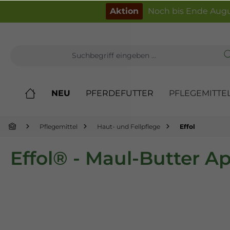
inhalt springen
Aktion
Noch bis Ende Augu
NEU
PFERDEFUTTER
PFLEGEMITTE
Pflegemittel
Haut- und Fellpflege
Effol
Effol® - Maul-Butter A