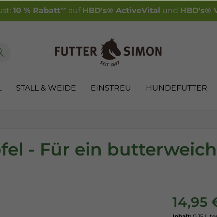
st:
10 % Rabatt
** auf
HBD's® ActiveVital
und
HBD's® V
L
STALL & WEIDE
EINSTREU
HUNDEFUTTER
pfel - Für ein butterwei
14,95 
Inhalt:
0.15 Lite