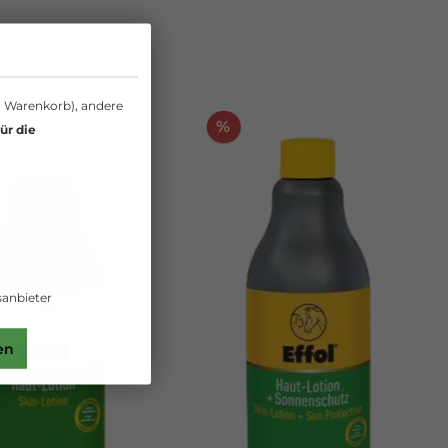
n Warenkorb), andere
%
ür die
anbieter
en