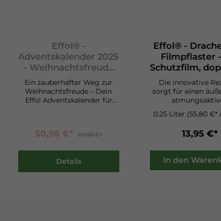
Effol® -
Effol® - Drach
Adventskalender 2025
Filmpflaster 
- Weihnachtsfreude
Schutzfilm, dop
für Pferde und
Ein zauberhafter Weg zur
Die innovative Re
ReiterInnen
Weihnachtsfreude – Dein
sorgt für einen äuße
Effol Adventskalender für
atmungsaktiv
Pferde und Reiter:innenDie
Hygienefilm, der d
0.25 Liter
(55,80 €* /
festliche Zeit des Jahres
vor Umweltkeimen 
steht bevor, und mit dem
Beispiel Schmutz, 
50,96 €*
13,95 €*
59,95 €*
Effol Adventskalender für
Schweiß schützt
Pferde und Reiter:innen wird
Regeneration der H
diese Zeit zu einem
die Zellneubildung
In den Waren
Details
unvergesslichen Erlebnis für
ungestört ablau
dich und deinen vierbeinigen
Milchsäure, Allant
Freund.Türchen für Türchen,
Biguanid unterstüt
eine Reise voller
feuchte Wundhygi
Emotionen:Mit jedem
halten die Haut ges
geöffneten Türchen wird
und elastisch. Die Rezeptur
nicht nur die Vorfreude auf
basiert auf ei