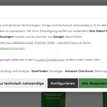
und ähnliche Technologien. Einige sind technisch notwendig (z. B. für de
bot zu verbessern. Mit Ihrer Einwilligung dürfen wir außerdem
Ihre Daten f
 Anzeigen
nutzen und an Partner wie
Google
übermitteln.
en von Websites nutzt (Partner-Sites)
·
Google Privacy & Terms
·
utzbestimmungen
igungen jederzeit in den
Cookie-Einstellungen
ändern oder widerrufen.
racking und Analyse ·
DooFinder:
Sonstiges ·
Amazon Checkout:
Zahlungs
ur technisch notwendige
Konfigurieren
Alle Akzeptier