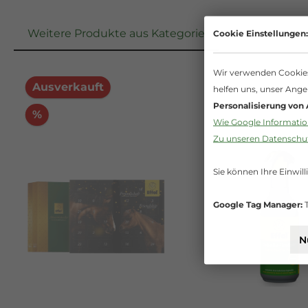
Weitere Produkte aus Kategorie
Cookie Einstellungen:
Wir verwenden Cookies 
Ausverkauft
helfen uns, unser Ange
Personalisierung von
%
Wie Google Information
Zu unseren Datensch
Sie können Ihre Einwill
Google Tag Manager:
T
N