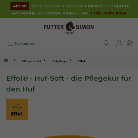
inhalt springen
Aktion
Noch bis Ende August:
10 % Rabatt
** auf
HBD's®
ActiveVital
und
HBD's® Vitalo - TKM
➔ Hier mehr Infos
Navigation
Pflegemittel
Hufpflege
Effol
Effol® - Huf-Soft - die Pflegekur für
den Huf