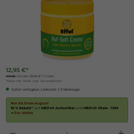
12,95 €*
Inhalt:
0.5 Liter
(25,90 €* / 1 Liter)
Preise inkl. MwSt. zzgl. Versandkosten
Sofort verfügbar, Lieferzeit: 1-3 Werktage
Nur bis Ende August!
10 % Rabatt
** auf
HBD's® ActiveVital
und
HBD's® Vitalo - TKM
➔
Zur Aktion
Anzahl