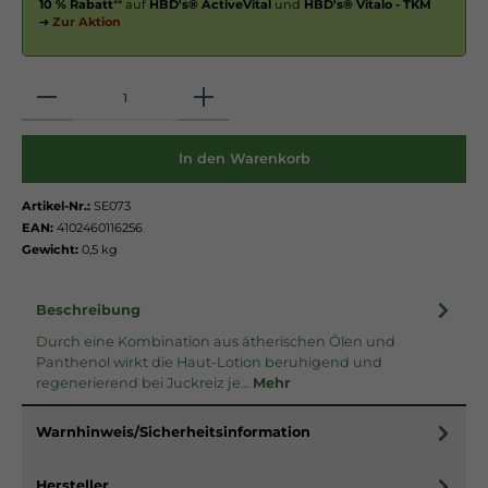
10 % Rabatt
** auf
HBD's® ActiveVital
und
HBD's® Vitalo - TKM
➔
Zur Aktion
Anzahl
In den Warenkorb
Artikel-Nr.:
SE073
EAN:
4102460116256
Gewicht:
0,5 kg
Beschreibung
Durch eine Kombination aus ätherischen Ölen und
Panthenol wirkt die Haut-Lotion beruhigend und
regenerierend bei Juckreiz je…
Mehr
Warnhinweis/Sicherheitsinformation
Hersteller