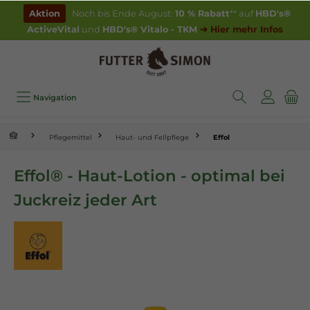
inhalt springen
Aktion
Noch bis Ende August:
10 % Rabatt
** auf
HBD's®
ActiveVital
und
HBD's® Vitalo - TKM
➔ Hier mehr Infos
Navigation
Pflegemittel
Haut- und Fellpflege
Effol
Effol® - Haut-Lotion - optimal bei
Juckreiz jeder Art