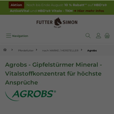
inhalt springen
Aktion
Noch bis Ende August:
10 % Rabatt
** auf
HBD's®
ActiveVital
und
HBD's® Vitalo - TKM
➔ Hier mehr Infos
Navigation
Pferdefutter
nach MARKE / HERSTELLER
Agrobs
Agrobs - Gipfelstürmer Mineral -
Vitalstoffkonzentrat für höchste
Ansprüche