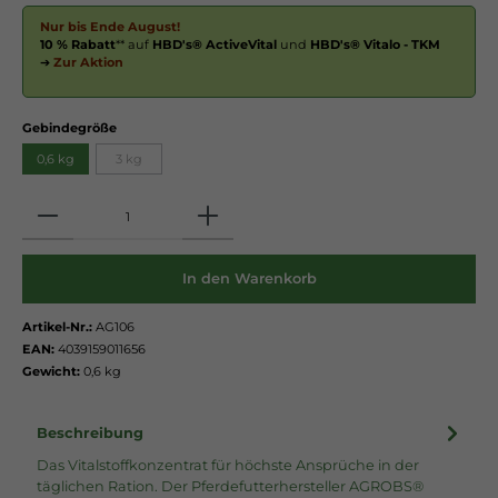
Nur bis Ende August!
10 % Rabatt
** auf
HBD's® ActiveVital
und
HBD's® Vitalo - TKM
➔
Zur Aktion
Gebindegröße
0,6 kg
3 kg
Anzahl
In den Warenkorb
Artikel-Nr.:
AG106
EAN:
4039159011656
Gewicht:
0,6 kg
Beschreibung
Das Vitalstoffkonzentrat für höchste Ansprüche in der
täglichen Ration. Der Pferdefutterhersteller AGROBS®