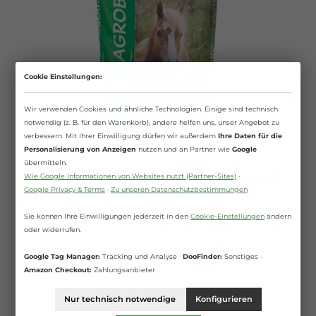
Cookie Einstellungen:
Wir verwenden Cookies und ähnliche Technologien. Einige sind technisch
notwendig (z. B. für den Warenkorb), andere helfen uns, unser Angebot zu
verbessern. Mit Ihrer Einwilligung dürfen wir außerdem
Ihre Daten für die
Personalisierung von Anzeigen
nutzen und an Partner wie
Google
übermitteln.
Agrobs - AlpenGrün Mash - Getreidefreies Mash
Wie Google Informationen von Websites nutzt (Partner-Sites)
·
ohne künstliche Zusatzstoffe
Google Privacy & Terms
·
Zu unseren Datenschutzbestimmungen
Sie können Ihre Einwilligungen jederzeit in den
Cookie-Einstellungen
ändern
Das erste Mash ohne Getreide! Die Futtermittelbranche bietet
oder widerrufen.
dem Pferdehalter ein breites Angebot an Mash-Produkten als
Zusatz zum vorhandenen Pferdefutter. Diese sind
Google Tag Manager:
Tracking und Analyse ·
DooFinder:
Sonstiges ·
vom Grundgedanken alle ähnlich konzipiert: kleiehaltig und
15 Kilogramm
(2,13 €* / 1 Kilogramm)
nicht zur täglichen Fütterung geeignet. Agrobs bietet nun eine
Amazon Checkout:
Zahlungsanbieter
völlig neue Form von Mash an, welches in seiner
Zusammensetzung einzigartig ist. Die Basis von AlpenGrün Mash
Ab
16,20 €*
bilden Prenatura-Fasern, welche vorwiegend aus Blättern und
Nur technisch notwendige
Konfigurieren
Samen warmluftgetrockneter Gräser und Wiesenkräuter