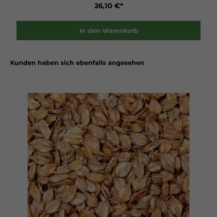
moderaten Energie-, Protein- und Zuckergehalt liefern sie eine
26,10 €*
ausgewogene, leicht verdauliche Futterquelle, die sowohl
Freizeitpferde als auch Sportpferde und Senioren optimal
unterstützt.Die Grünhafercobs lassen sich schnell einweichen und
flexibel dosieren – perfekt als schmackhafter Kraftfutterersatz, als
In den Warenkorb
Ergänzung zur täglichen Ration oder als schonende
Fütterungsoption für ältere Pferde mit eingeschränkter
Kauleistung.Für eine pferdegerechte, natürliche und gut
verträgliche Ernährung: Agrobs Grünhafercobs bringen
Kunden haben sich ebenfalls angesehen
hochwertigen Grünhafergenuss direkt in den Futtertrog.Welche
Eigenschaften haben Agrobs Grünhafercobs?stärkereduzierter,
rohfaserreicher Kraftfutterersatzmoderater Gehalt an Energie,
Protein und Zuckergleichmäßige Energiebereitstellung ohne
starke Schwankungenbesonders schmackhaft und gut
akzeptiertschonend warmluftgetrocknet – frei von Staub und
Schimmelpilzenleicht einzuweichen – ideal auch für Pferde mit
eingeschränktem KauvermögenFür welche Einsatzbereiche
werden Agrobs Grünhafercobs empfohlen?als Ersatz für
Kraftfutter/Getreidezur Ergänzung und Aufwertung der
Raufutterrationfür stoffwechsel- und verdauungssensible
Pferdefür Pferde mit empfindlichem Magenfür Senioren sowie
Pferde mit Zahnproblemenbei speziellen Fütterungskonzepten
wie AusschlussdiätenWie lautet die Fütterungsempfehlung für
Agrobs Grünhafercobs?Als alleiniges Kraftfutter: täglich ca. 100 bis
500 g je 100 kg Soll-Körpergewichtzur Ergänzung des
herkömmlichen Kraftfutters: 1,6 kg Grünhafercobs liefern die
Energie von 1 kg HaferPro 1 kg mit 1,5 bis 3 Liter Wasser
einweichenWelche Fütterungshinweise gibt es für Agrobs
Grünhafercobs?Der Hersteller empfiehlt ein langsames Anfüttern
und die Cobs generell einzuweichen.Zur Mineralstoffversorgung
empfehlen wir ein zu Ihrem Pferd und seinem Bedarf
passendes Mineralfutter.Welche Zusammensetzung haben