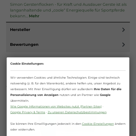
Simon Gerstenflocken - für Kraft und Ausdauer Gerste ist als
langanhaltende und „coole“ Energiequelle für Sportpferde
bekann…
Mehr
Hersteller
Bewertungen
Cookie Einstellungen:
Wir verwenden Cookies und ähnliche Technologien. Einige sind technisch
notwendig (z. B. für den Warenkorb), andere helfen uns, unser Angebot zu
Weitere Produkte aus Kategorie
verbessern. Mit Ihrer Einwilligung dürfen wir außerdem
Ihre Daten für die
Personalisierung von Anzeigen
nutzen und an Partner wie
Google
übermitteln.
Wie Google Informationen von Websites nutzt (Partner-Sites)
·
Google Privacy & Terms
·
Zu unseren Datenschutzbestimmungen
Sie können Ihre Einwilligungen jederzeit in den
Cookie-Einstellungen
ändern
oder widerrufen.