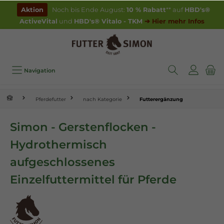
inhalt springen
Aktion
Noch bis Ende August:
10 % Rabatt
** auf
HBD's®
ActiveVital
und
HBD's® Vitalo - TKM
➔ Hier mehr Infos
Navigation
Pferdefutter
nach Kategorie
Futterergänzung
Simon - Gerstenflocken -
Hydrothermisch
aufgeschlossenes
Einzelfuttermittel für Pferde