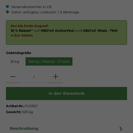
Versandkostenfrei in DE
Sofort verfügbar, Lieferzeit: 1-3 Werktage
Nur bis Ende August!
10 % Rabatt
** auf
HBD's® ActiveVital
und
HBD's® Vitalo - TKM
➔
Zur Aktion
Gebindegröße
25 kg
525 kg - Palette - 21 Sack
Anzahl
In den Warenkorb
Artikel-Nr.:
FU052.1
Gewicht:
525 kg
Beschreibung