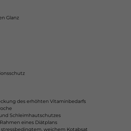
en Glanz
tionsschutz
eckung des erhöhten Vitaminbedarfs
woche
 und Schleimhautschutzes
m Rahmen eines Diätplans
i stressbedingtem, weichem Kotabsat