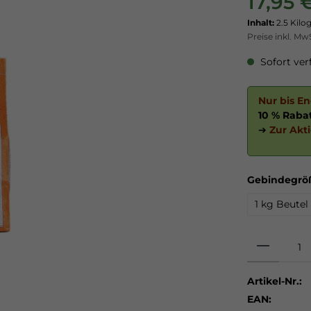
17,95 
Inhalt:
2.5 Kil
Preise inkl. Mw
Sofort verf
Nur bis E
10 % Raba
➔
Zur Akt
Gebindegrö
1 kg Beutel
Artikel-Nr.:
EAN: