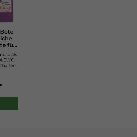
Bete
liche
e für
müse als
rOLEWO
thalten
offe und
der
g des
*
nin, das
l, wirkt
rien und
austein
gen
und
fgrund
lts an
sind die