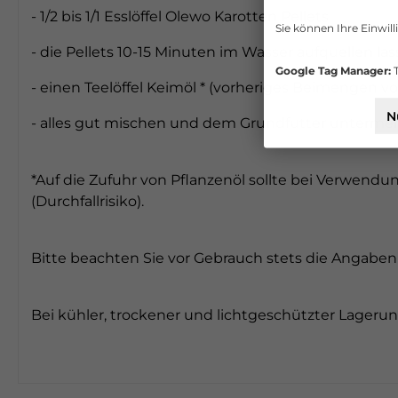
- 1/2 bis 1/1 Esslöffel Olewo Karotten Pellets
Sie können Ihre Einwill
- die Pellets 10-15 Minuten im Wasser aufquellen la
Google Tag Manager:
T
- einen Teelöffel Keimöl * (vorheriges Beimengen
N
- alles gut mischen und dem Grundfutter unterme
*Auf die Zufuhr von Pflanzenöl sollte bei Verwend
(Durchfallrisiko).
Bitte beachten Sie vor Gebrauch stets die Angaben
Bei kühler, trockener und lichtgeschützter Lageru