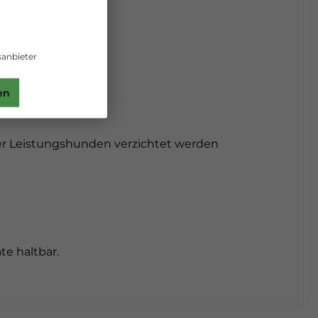
anbieter
en
oder Leistungshunden verzichtet werden
e haltbar.