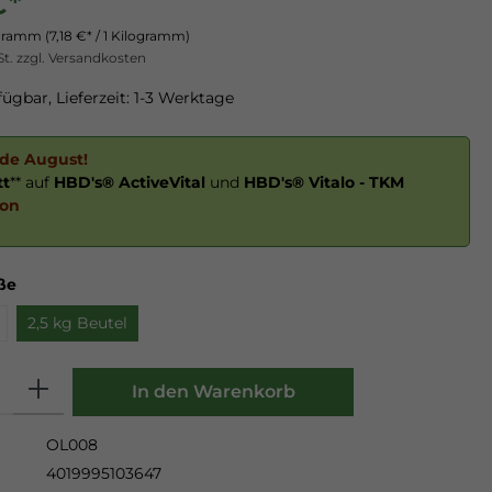
€*
ogramm
(7,18 €* / 1 Kilogramm)
St. zzgl. Versandkosten
ügbar, Lieferzeit: 1-3 Werktage
nde August!
tt
** auf
HBD's® ActiveVital
und
HBD's® Vitalo - TKM
ion
ße
2,5 kg Beutel
Anzahl
In den Warenkorb
OL008
4019995103647