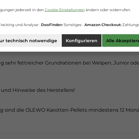
igungen jederzeit in den
Cookie-Einstellungen
ändern oder widerrufen.
ssen
racking und Analyse ·
DooFinder:
Sonstiges ·
Amazon Checkout:
Zahlungs
 von Öl kann den Quellvorgang hemmen)
ur technisch notwendige
Konfigurieren
Alle Akzeptier
ngen.
ung sehr fettreicher Grundrationen bei Welpen, Junior 
 und Hinweise des Herstellers!
ng sind die OLEWO Karotten-Pellets mindestens 12 Monat