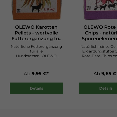
OLEWO Karotten
OLEWO Rote 
Pellets - wertvolle
Chips - natür
Futterergänzung für
Spurenelement
alle Hunderassen
Hunde
Natürliche Futterergänzung
Natürlich reines Ge
für alle
Ergänzungsfutte
Hunderassen...OLEWO
Rote-Bete-Chips en
Karotten-Pellets ist ein
wertvolle Gerüstst
wertvolles Beifutter für alle
Vitamine, die 
Hunderassen. Bereits 100g
Gesunderhaltun
Ab
9,95 €*
Ab
9,65 €
des reinen Naturprodukts
Hundes dienen. Beta
beinhalten die Nähr- und
"Betenrot" der Wurze
Wirkstoffe von rund 1 kg
hemmend auf Bakte
Details
Details
frischen Möhren. Die 3 mm
Viren, der Eiweißb
großen Pellets werden
Betain hinge
eingeweicht der üblichen
leberstärkend 
Tages-Ration beigefügt und
entschlackend. Au
eignen sich für Hunde ab
ihres hohen Geha
einem Alter von 6
bioaktiven Stoffen 