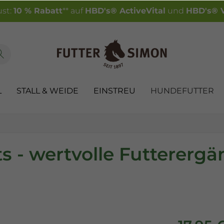
st:
10 % Rabatt
** auf
HBD's® ActiveVital
und
HBD's® V
L
STALL & WEIDE
EINSTREU
HUNDEFUTTER
 - wertvolle Futterergän